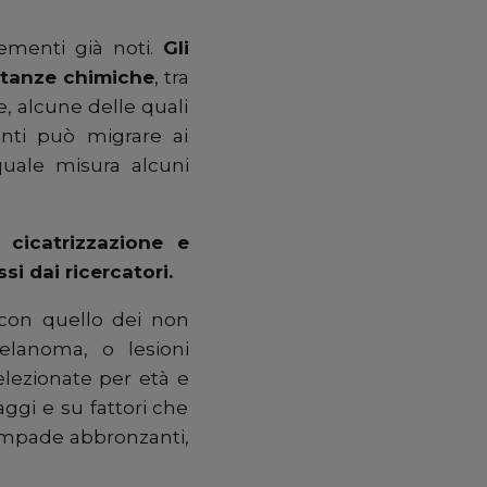
lementi già noti.
Gli
ostanze chimiche
, tra
e, alcune delle quali
enti può migrare ai
uale misura alcuni
 cicatrizzazione e
si dai ricercatori.
 con quello dei non
elanoma, o lesioni
elezionate per età e
aggi e su fattori che
lampade abbronzanti,