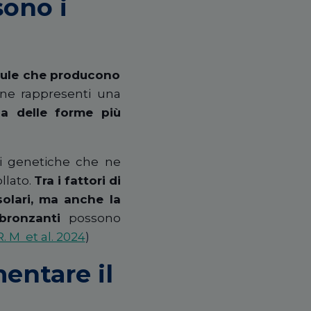
sono i
llule che producono
ene rappresenti una
a delle forme più
ni genetiche che ne
llato.
Tra i fattori di
 solari, ma anche la
bbronzanti
possono
. M et al. 2024
)
entare il