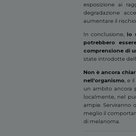
esposizione ai ra
degradazione acce
aumentare il rischio
In conclusione,
lo
potrebbero essere
comprensione di un
state introdotte dell
Non è ancora chiar
nell’organismo
, e 
un ambito ancora p
localmente, nel pun
ampie. Serviranno q
meglio il comportame
di melanoma.