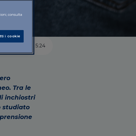
zioni, consulta
tti i cookie
5
:
24
ero
eo. Tra le
i inchiostri
o studiato
mprensione