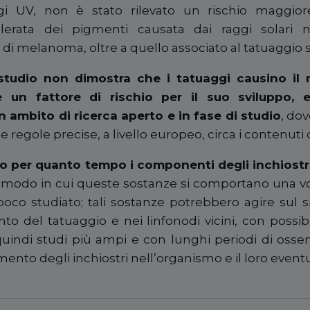
ggi UV, non è stato rilevato un rischio maggio
lerata dei pigmenti causata dai raggi solari
 di melanoma, oltre a quello associato al tatuaggio 
 studio non dimostra che i tatuaggi causino i
 un fattore di rischio per il suo sviluppo, e
 ambito di ricerca aperto e in fase di studio
, do
e regole precise, a livello europeo, circa i contenuti
o per quanto tempo i componenti degli inchiostr
il modo in cui queste sostanze si comportano una vo
oco studiato; tali sostanze potrebbero agire sul 
to del tatuaggio e nei linfonodi vicini, con possi
uindi studi più ampi e con lunghi periodi di osser
nto degli inchiostri nell’organismo e il loro eventu