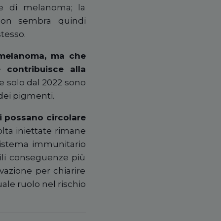
re di melanoma; la
 non sembra quindi
stesso.
l melanoma, ma che
 contribuisce alla
ve solo dal 2022 sono
 dei pigmenti.
i possano circolare
lta iniettate rimane
sistema immunitario
bili conseguenze più
vazione per chiarire
ale ruolo nel rischio