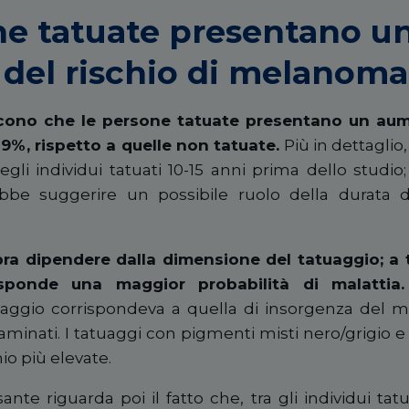
ne tatuate presentano u
del rischio di melanoma
iscono che le persone tatuate presentano un aum
9%, rispetto a quelle non tatuate.
Più in dettaglio,
gli individui tatuati 10-15 anni prima dello studio
be suggerire un possibile ruolo della durata d
bra dipendere dalla dimensione del tatuaggio; a t
isponde una maggior probabilità di malattia.
tuaggio corrispondeva a quella di insorgenza del m
aminati. I tatuaggi con pigmenti misti nero/grigio e
io più elevate.
nte riguarda poi il fatto che, tra gli individui ta