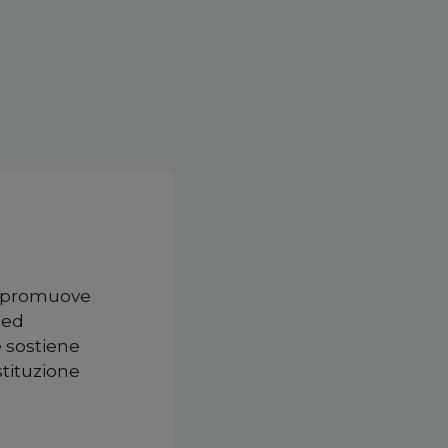
ch promuove
 ed
e sostiene
istituzione