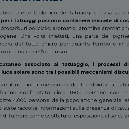
sibile effetto biologico dei tatuaggi si basa su e
ati per i tatuaggi possono contenere miscele di s
 idrocarburi policiclici aromatici, ammine aromatich
ogene. Una volta iniettati, una parte dei pigm
ancora del tutto chiaro per quanto tempo e in q
distribuirsi nell’organismo.
utaneo associato al tatuaggio, i processi di
 luce solare sono tra i possibili meccanismi discus
are il rischio di melanoma degli individui tatuati
ri hanno confrontato circa 1.600 persone con m
oltre 4.000 persone
della popolazione generale, s
o state raccolte informazioni sulla presenza di tatu
o di tumore come scottature, esposizione al sole, 