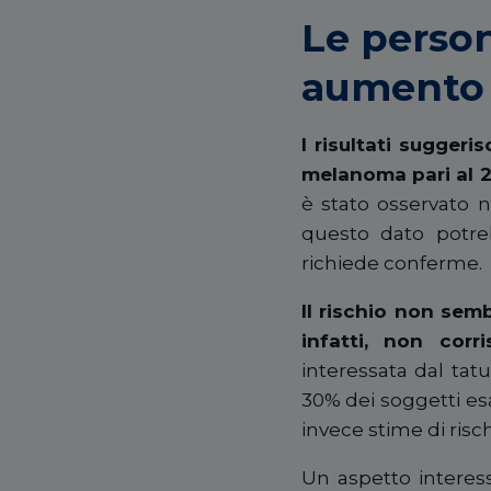
Le perso
aumento 
I risultati sugger
melanoma pari al 2
è stato osservato ne
questo dato potreb
richiede conferme.
Il rischio non sem
infatti, non corr
interessata dal ta
30% dei soggetti es
invece stime di risch
Un aspetto interessa