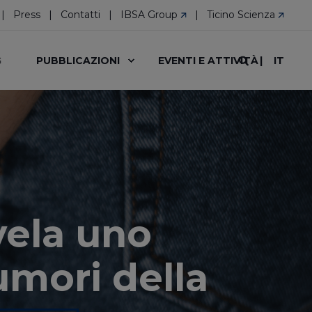
Press
Contatti
IBSA Group
Ticino Scienza
IT
G
PUBBLICAZIONI
EVENTI E ATTIVITÀ
vela uno
umori della