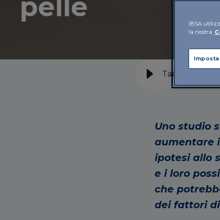
pelle
IBSA utilizz
la nostra
C
Imposta
​Tatuaggi e mel
Uno studio 
aumentare il
ipotesi allo
e i loro poss
che potrebb
dei fattori d