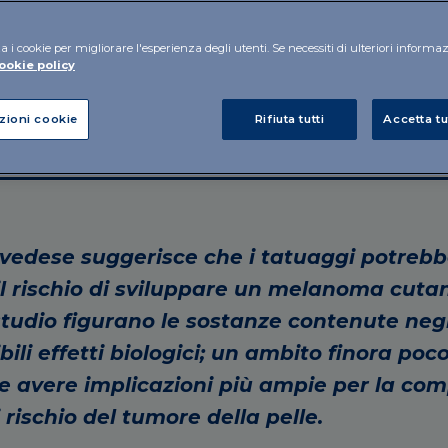
a i cookie per migliorare l'esperienza degli utenti. Se necessiti di ulteriori informa
ookie policy
zioni cookie
Rifiuta tutti
Accetta tu
anoma: i risultati dello studio svedese
svedese suggerisce che i tatuaggi potrebb
 rischio di sviluppare un melanoma cutan
 studio figurano le sostanze contenute negl
ibili effetti biologici; un ambito finora poc
e avere implicazioni più ampie per la co
i rischio del tumore della pelle.