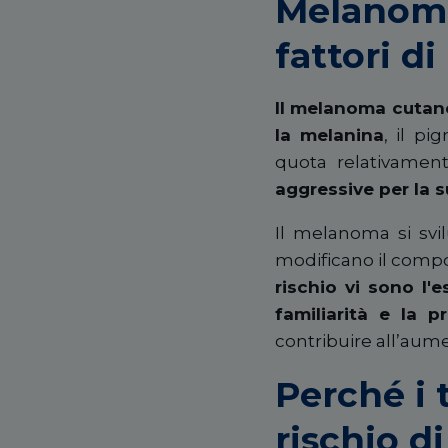
Melanoma 
fattori di
Il melanoma cutane
la melanina
, il p
quota relativament
aggressive per la s
Il melanoma si svi
modificano il compo
rischio vi sono l'e
familiarità e la 
contribuire all’aumen
Perché i 
rischio 