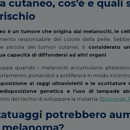
cutaneo, cos’è e quali 
 rischio
o è un tumore che origina dai melanociti, le ce
igmento responsabile del colore della pelle. Sebb
e piccola dei tumori cutanei, è
considerato un
ua capacità di diffondersi ad altri organi
.
luppa quando i melanociti accumulano alterazio
rtamento, portandoli a proliferare in modo incontro
sposizione ai raggi ultravioletti e le scottature
predisposizione genetica e l'uso di lampade a
to del rischio di sviluppare la malattia. (
Slominski, R
tatuaggi potrebbero aum
di melanoma?