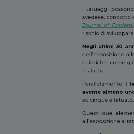
I tatuaggi possono
svedese, condotto da
Journal of Epidemi
rischio di sviluppar
Negli ultimi 30 a
dell’esposizione all
chimiche -come gli i
malattia.
Parallelamente,
i t
averne almeno uno 
su cinque è tatuato,
Questi due element
all’esposizione ai t