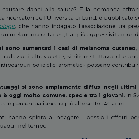
 causare danni alla salute? È la domanda affro
 ricercatori dell’Università di Lund, e pubblicato su
ology
, che hanno indagato l’associazione tra pre
e un melanoma cutaneo, tra i più aggressivi tumori de
nni sono aumentati i casi di melanoma cutaneo
,
e radiazioni ultraviolette; si ritiene tuttavia che 
drocarburi policiclici aromatici- possano contribuir
atuaggi si sono ampiamente diffusi negli ultimi a
è oggi molto comune, specie tra i giovani.
In Sv
 con percentuali ancora più alte sotto i 40 anni.
i hanno spinto a indagare i possibili effetti per 
atuaggi, nel tempo.