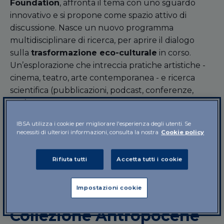
Foundation
, affronta il tema con uno sguardo
innovativo e si propone come spazio attivo di
discussione. Nasce un nuovo programma
multidisciplinare di ricerca, per aprire il dialogo
sulla
trasformazione eco-culturale
in corso.
Un’esplorazione che intreccia pratiche artistiche -
cinema, teatro, arte contemporanea - e ricerca
scientifica (pubblicazioni, podcast, conferenze,
etc.).
IBSA utilizza i cookie per migliorare l'esperienza degli utenti. Se
La collaborazione tra IBSA Foundation e il MUSE
necessiti di ulteriori informazioni, consulta la nostra
Cookie policy
nasce nel 2018 e si evolve anno dopo anno in
una
sinergia di intenti e valori
, con l'obiettivo di
Rifiuta tutti
Accetta tutti i cookie
promuovere il dialogo tra arte e scienza attraverso
iniziative capaci di stimolare il dibattito sul mondo
Impostazioni cookie
intorno a noi.
Collezione Antropocene