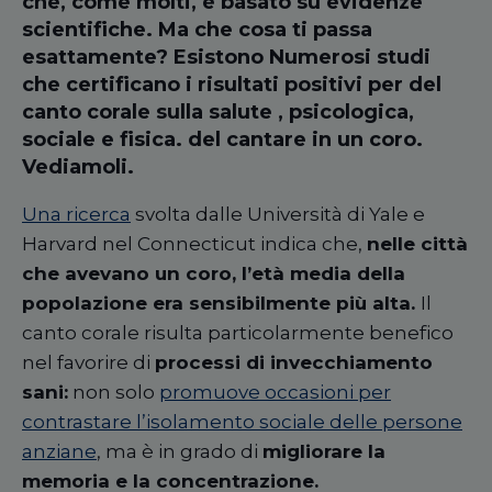
che, come molti, è basato su evidenze
scientifiche. Ma che cosa ti passa
esattamente? Esistono Numerosi studi
che certificano i risultati positivi per del
canto corale sulla salute , psicologica,
sociale e fisica. del cantare in un coro.
Vediamoli.
Una ricerca
svolta dalle Università di Yale e
Harvard nel Connecticut indica che,
nelle città
che avevano un coro, l’età media della
popolazione era sensibilmente più alta.
Il
canto corale risulta particolarmente benefico
nel favorire di
processi di invecchiamento
sani:
non solo
promuove occasioni per
contrastare l’isolamento sociale delle persone
anziane
, ma è in grado di
migliorare la
memoria e la concentrazione.