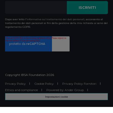
Dopo aver letto l'
informativa sul trattamento dei dati personali
, acconsento al
trattamento dei dati personali ai fini della gestione della mia richiesta ai sensi del
regolamento GDPR.
Copyright IBSA Foundation
2026
Privacy Policy
Cookie Policy
Privacy Policy Fornitori
Ethics and compliance
Powered by Ander Group
Impostazioni cookie