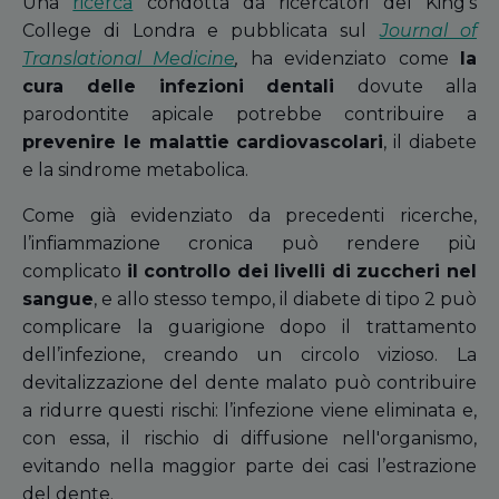
Una
ricerca
condotta da ricercatori del King’s
College di Londra e pubblicata sul
Journal of
Translational Medicine
,
ha evidenziato come
la
cura delle infezioni dentali
dovute alla
parodontite apicale potrebbe contribuire a
prevenire le malattie cardiovascolari
, il diabete
e la sindrome metabolica.
Come già evidenziato da precedenti ricerche,
l’infiammazione cronica può rendere più
complicato
il controllo dei livelli di zuccheri nel
sangue
, e allo stesso tempo, il diabete di tipo 2 può
complicare la guarigione dopo il trattamento
dell’infezione, creando un circolo vizioso. La
devitalizzazione del dente malato può contribuire
a ridurre questi rischi: l’infezione viene eliminata e,
con essa, il rischio di diffusione nell'organismo,
evitando nella maggior parte dei casi l’estrazione
del dente.