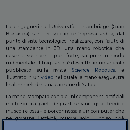
I bioingegneri dell’Università di Cambridge (Gran
Bretagna) sono riusciti in un’impresa ardita, dal
punto di vista tecnologico: realizzare, con l’aiuto di
una stampante in 3D, una mano robotica che
riesce a suonare il pianoforte, sia pure in modo
rudimentale. Il traguardo è descritto in un articolo
pubblicato sulla rivista
Science Robotics
, e
illustrato in un
video
nel quale la mano esegue, tra
le altre melodie, una canzone di Natale.
La mano, stampata con alcuni componenti artificiali
molto simili a quelli degli arti umani – quali tendini,
muscoli e ossa – e poi connessa a un computer che
ne governa l’attività, muove solo il polso, cioè
esercita un movimento chiamato
passivo
, ma la