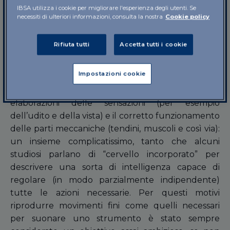
sua capacità di rotazione e in generale di
IBSA utilizza i cookie per migliorare l'esperienza degli utenti. Se
movimento è talmente fine da poter riprodurre
necessiti di ulteriori informazioni, consulta la nostra
Cookie policy
alcuni tipi di melodie, tra le quali lo
staccato
e il
Iegato
, ben note ai musicisti.
Rifiuta tutti
Accetta tutti i cookie
La mano è uno dei punti di maggiore complessità
Impostazioni cookie
del corpo umano, e il suo movimento dipende dal
coordinamento tra le reazioni del cervello, le
elaborazioni delle sensazioni (per esempio
dell’udito e della vista) e il corretto funzionamento
delle parti meccaniche (tendini, muscoli e così via):
un insieme complicatissimo, tanto che alcuni
studiosi parlano di “cervello incorporato” per
descrivere una sorta di intelligenza capace di
regolare (in modo parzialmente indipendente)
tutte le azioni necessarie. Per questi motivi
riprodurre movimenti fini come quelli necessari
per suonare uno strumento è stato sempre