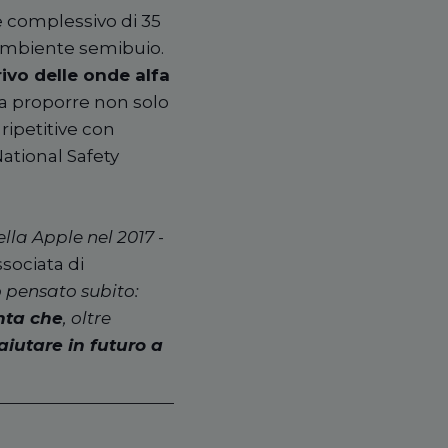
e complessivo di 35
 ambiente semibuio.
rivo delle onde alfa
 da proporre non solo
ripetitive con
ational Safety
lla Apple nel 2017
-
ssociata di
 pensato subito:
nta che
, oltre
iutare in futuro a