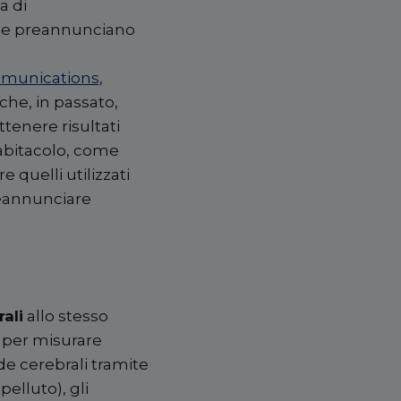
a di
che preannunciano
ommunications
,
che, in passato,
ttenere risultati
ll’abitacolo, come
 quelli utilizzati
preannunciare
ali
allo stesso
 per misurare
nde cerebrali tramite
pelluto), gli