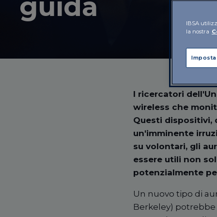
guida
IBSA utilizz
la nostra
C
Imposta
I ricercatori dell'U
wireless che monito
Questi dispositivi,
un'imminente irruzi
su volontari, gli a
essere utili non so
potenzialmente per
Un nuovo tipo di auri
Berkeley) potrebb