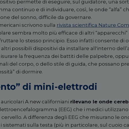
ositivo permette di eseguire, sul guidatore, una sort
ma continuo e di individuare, così, le onde “alfa” 
ne del sonno, difficile da governare.
mericani scrivono sulla
rivista scientifica Nature C
olare sembra molto più efficace di altri “apparecchi” 
uttare lo stesso principio. Esso infatti consente di o
 altri possibili dispositivi da installare all'interno de
isurare la frequenza dei battiti delle palpebre, oppure
egnali del corpo, o dello stile di guida, che possano 
ssità” di dormire.
nto” di mini-elettrodi
auricolari
A new
californiani
rilevano le onde cerebr
lettroencefalogramma (EEG) che i medici utilizzano
del cervello. A differenza degli EEG che misurano le o
i sistemati sulla testa (più in particolare, sul cuoio ca