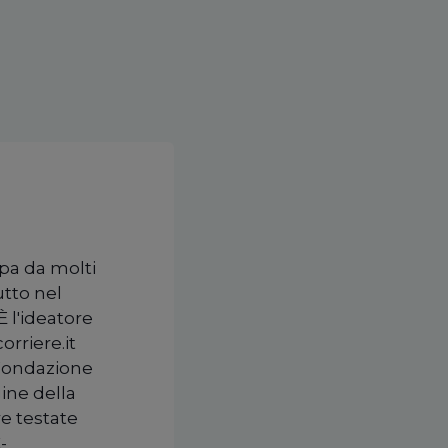
upa da molti
utto nel
È l'ideatore
orriere.it
 Fondazione
ine della
re testate
-