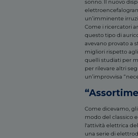
sonno. Il nuovo disp
elettroencefalogram
un’imminente irruzio
Come i ricercatori a
questo tipo di auric
avevano provato a sfr
migliori rispetto agli
quelli studiati per m
per rilevare altri s
un’improvvisa “nece
“Assortime
Come dicevamo, gli 
modo del classico e
l'attività elettrica 
una serie di elettrod