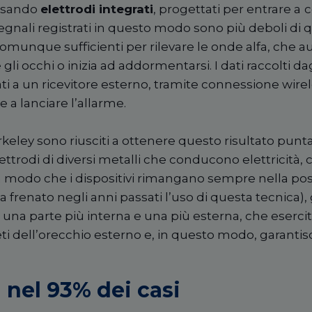
 usando
elettrodi integrati
, progettati per entrare a
c
egnali registrati in questo modo sono più deboli di qu
omunque sufficienti per rilevare le onde alfa, ch
i occhi o inizia ad addormentarsi. I dati raccolti dag
 a un ricevitore esterno, tramite connessione wirel
 a lanciare l’allarme.
rkeley sono riusciti a ottenere questo risultato pun
ettrodi di diversi metalli che conducono elettricità, 
 in modo che i dispositivi rimangano sempre nella pos
frenato negli anni passati l’uso di questa tecnica), g
n una parte più interna e una più esterna, che eserci
ti dell’orecchio esterno e, in questo modo, garantis
à nel 93% dei casi