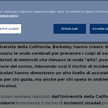
a i cookie per migliorare l'esperienza degli utenti. Se necessiti di ulteriori informa
ookie policy
zioni cookie
Rifiuta tutti
Accetta tu
niversità della California, Berkeley, hanno creato d
rano le onde cerebrali per prevenire i colpi di so
 dotati di elettrodi che rilevano le onde "alfa", p
one del sonno, riducendo così il rischio di incident
uricolari hanno dimostrato un alto livello di accur
lo per chi guida, ma anche per chi opera in ambien
icolosi.
colari wireless realizzati
dall’Università della Calif
e
ridurre
fortemente il rischio di
incidenti stradali
pro