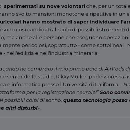
ti
sperimentati su nove volontari
che, per un total
i, hanno svolto mansioni monotone e ripetitive in un
auricolari hanno mostrato di saper individuare l’ar
i sono così candidati al ruolo di possibili strumenti
olo, ma anche alle persone che eseguono operazioni 
mente pericolosi, soprattutto - come sottolinea il N
- nell'edilizia e nell'industria mineraria.
 quando ho comprato il mio primo paio di AirPods de
ice senior dello studio, Rikky Muller, professoressa a
a e informatica presso l’Università di California. -
Ho
attaforma per la registrazione neurale!”
Sono convi
i possibili colpi di sonno,
questa tecnologia possa a
 altri disturbi
».