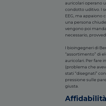
auricolari operano
condotto uditivo. I s
EEG, ma appaiono c
una persona chiude gl
vengono poi mandati
necessario, provvede
I bioingegneri di Be
“assortimento” di el
auricolari. Per fare
(problema che aveva 
stati “disegnati” co
pressione sulle pare
giusta.
Affidabilit