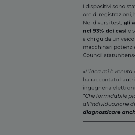
I dispositivi sono sta
ore di registrazion
Nei diversi test,
gli 
nel 93% dei casi
e s
a chi guida un veic
macchinari potenzial
Council statunitense 
«
L’idea mi è venuta
ha raccontato l'autr
ingegneria elettronic
“Che formidabile pi
all'individuazione de
diagnosticare anche