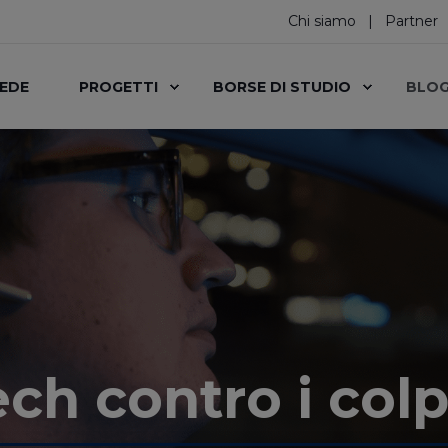
Chi siamo
Partner
SEDE
PROGETTI
BORSE DI STUDIO
BLO
ech contro i colp