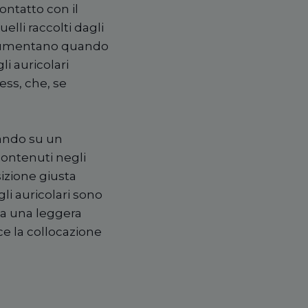
ontatto con il
elli raccolti dagli
e aumentano quando
li auricolari
ess, che, se
tando su un
contenuti negli
izione giusta
li auricolari sono
ta una leggera
ce la collocazione