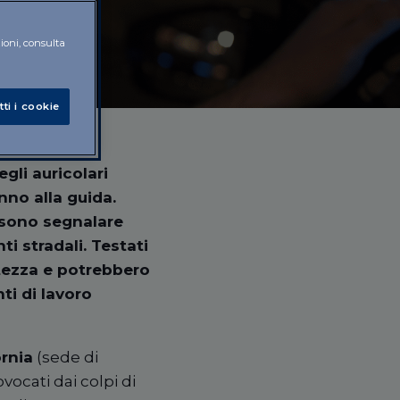
zioni, consulta
tti i cookie
egli auricolari
nno alla guida.
ossono segnalare
i stradali. Testati
atezza e potrebbero
ti di lavoro
ornia
(sede di
vocati dai colpi di