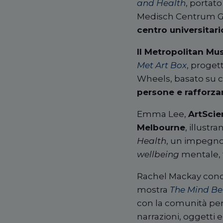
and Health
, portat
Medisch Centrum G
centro universitari
Il Metropolitan Mu
Met Art Box
, proget
Wheels, basato su co
persone e rafforza
Emma Lee,
ArtScie
Melbourne
, illust
Health
, un impegno
wellbeing
mentale, f
Rachel Mackay con
mostra
The Mind Be
con la comunità pe
narrazioni, oggetti e