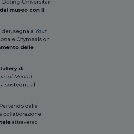
Doting-Universitair
dal museo con il
lder, segnala
Your
zionale Citymeals on
amento delle
allery di
ars of Mental
a sostegno al
Partendo dalla
a collaborazione
tale
attraverso