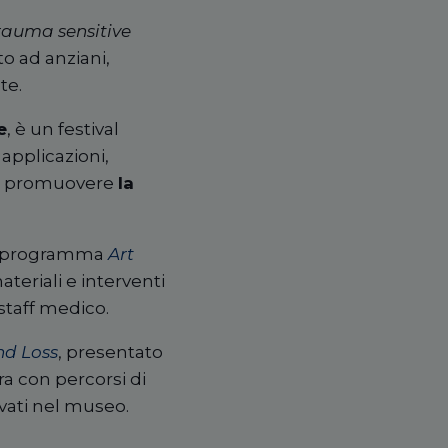
rauma sensitive
to ad anziani,
te.
e
, è un festival
applicazioni,
per promuovere
la
l programma
Art
teriali e interventi
staff medico.
nd Loss
, presentato
a con percorsi di
vati nel museo.