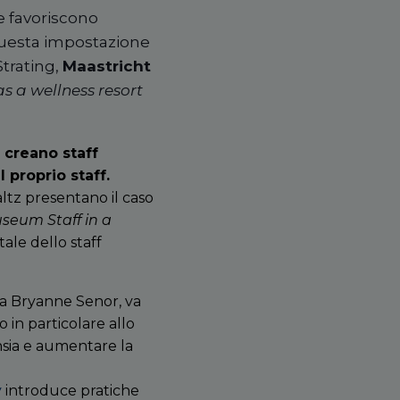
e favoriscono
 questa impostazione
trating,
Maastricht
 a wellness resort
 creano staff
 proprio staff.
tz presentano il caso
seum Staff in a
ale dello staff
da Bryanne Senor, va
o in particolare allo
ansia e aumentare la
y
introduce pratiche