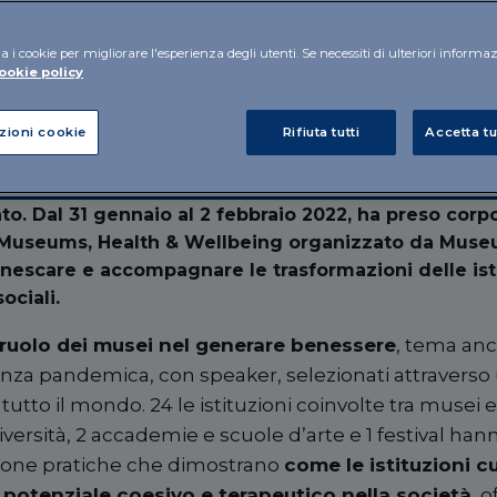
a i cookie per migliorare l'esperienza degli utenti. Se necessiti di ulteriori informa
ookie policy
zioni cookie
Rifiuta tutti
Accetta tu
to. Dal 31 gennaio al 2 febbraio 2022, ha preso corp
 Museums, Health & Wellbeing organizzato da Muse
nescare e accompagnare le trasformazioni delle istit
ociali.
 ruolo dei musei nel generare benessere
, tema anc
za pandemica, con speaker, selezionati attraverso
to il mondo. 24 le istituzioni coinvolte tra musei e a
versità, 2 accademie e scuole d’arte e 1 festival hann
uone pratiche che dimostrano
come
le istituzioni c
 potenziale coesivo e terapeutico nella società
, 