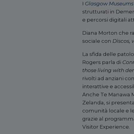
I
Glasgow Museums’
strutturati in Demen
e percorsi digitali 
Diana Morton che ra
sociale con
Discos, 
La sfida delle pato
Rogers parla di
Conn
those living with d
rivolti ad anziani c
interattive e accessib
Anche Te Manawa Mu
Zelanda,
si presenta
comunità locale e le
grazie al program
Visitor Experience.