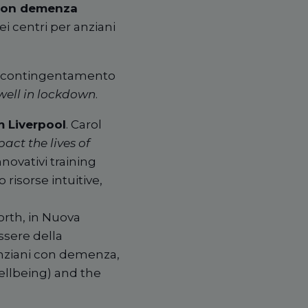
con demenza
i centri per anziani
il contingentamento
 well in lockdown
.
 Liverpool
. Carol
ct the lives of
ovativi training
risorse intuitive,
rth, in Nuova
ssere della
 anziani con demenza,
ellbeing) and the