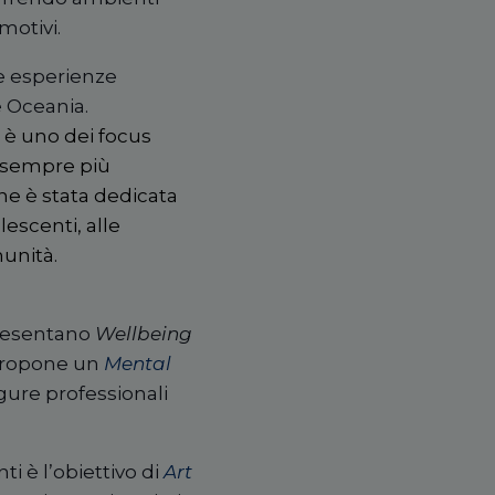
motivi.
re esperienze
e Oceania.
, è uno dei focus
 sempre più
one è stata dedicata
lescenti, alle
unità.
esentano
Wellbeing
 propone un
Mental
igure professionali
ti è l’obiettivo di
Art