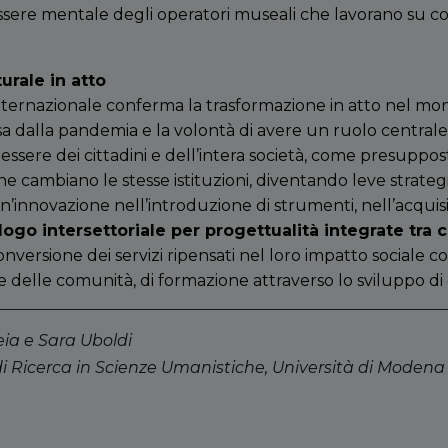
ssere mentale degli operatori museali che lavorano su col
urale in atto
ernazionale conferma la trasformazione in atto nel mond
cesa dalla pandemia e la volontà di avere un ruolo centra
essere dei cittadini e dell’intera società, come presuppo
che cambiano le stesse istituzioni, diventando leve strate
un’innovazione nell’introduzione di strumenti, nell’acqu
alogo intersettoriale per progettualità integrate tra 
conversione dei servizi ripensati nel loro impatto sociale 
e delle comunità, di formazione attraverso lo sviluppo di 
eia e Sara Uboldi
i Ricerca in Scienze Umanistiche, Università di Modena