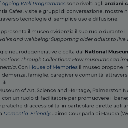
 Ageing Well Programmes
sono rivolti agli
anziani 
tia Cafes, visite e gruppi di conversazione, mostre ne
attraverso tecnologie di semplice uso e diffusione.
ppresenta il museo evidenzia il suo ruolo durante 
walks and wellbeing: Supporting older adults to live
logie neurodegenerative è colta dal
National Museum
ections Through Collections: How museums can impa
ementia
. Con
House of Memories
il museo propone inn
on demenza, famiglie, caregiver e comunità, attraverso 
ili.
seum of Art, Science and Heritage,
Palmerston No
 con un ruolo di facilitatore per promuovere il bene
 pratiche di accessibilità, in particolare dirette agli
ma
Dementia-Friendly
.
Jaime Cour parla di Hauora (W