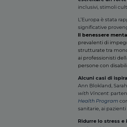
inclusivi, stimoli cul
L’Europa è stata rap
significative proveng
Il benessere menta
prevalenti di impeg
strutturate tra mond
ai professionisti dell
persone con disabili
Alcuni casi di ispir
Ann Blokland, Sara
with Vincent
: parte
Health Program
con
sanitarie, ai pazienti 
Ridurre lo stress e