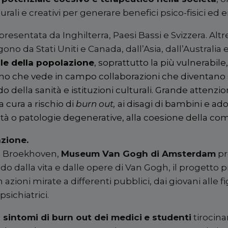
turali e creativi per generare benefici psico-fisici ed e
presentata da Inghilterra, Paesi Bassi e Svizzera. Alt
ono da Stati Uniti e Canada, dall’Asia, dall’Australia 
le della popolazione
, soprattutto la più vulnerabile
no che vede in campo collaborazioni che diventano
o della sanità e istituzioni culturali. Grande attenzi
a cura a rischio di
burn out,
ai disagi di bambini e ado
tà o patologie degenerative, alla coesione della com
azione.
h Broekhoven,
Museum Van Gogh di Amsterdam
pr
ndo dalla vita e dalle opere di Van Gogh, il progetto
 azioni mirate a differenti pubblici, dai giovani alle f
psichiatrici.
 i sintomi di burn out dei medici
e studenti
tirocinan