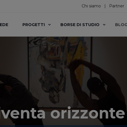
Chi siamo
Partner
SEDE
PROGETTI
BORSE DI STUDIO
BLO
iventa orizzonte 