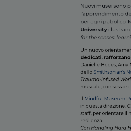
Nuovi musei sono pr
l'apprendimento del
per ogni pubblico. 
University
illustran
for the senses: learn
Un nuovo orientame
dedicati, rafforzano
Danielle Hodes, Amy 
dello
Smithsonian’s N
Trauma-Infused Wor
museale, con sessioni 
Il
Mindful Museum 
in questa direzione.
C
staff, per orientare i
resilienza.
Con
Handling Hard H