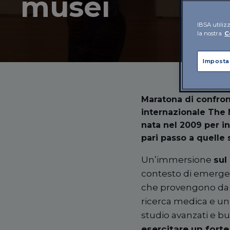
musei
IBSA utilizz
la nostra
C
Imposta
Maratona di confron
internazionale The
nata nel 2009 per in
pari passo a quelle s
Un’immersione
sul
contesto di emergen
che provengono da tut
ricerca medica e uni
studio avanzati e b
esercitare un forte