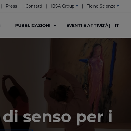
Press
Contatti
IBSA Group
Ticino Scienza
IT
G
PUBBLICAZIONI
EVENTI E ATTIVITÀ
di senso per i