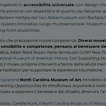
ogettati in
accessibilità universale
, con design ch
le persone con disabilità e di quanto sia rilevante
Marleen Hartjes del
Van Abbemuseum
con Barbara S
o questo innovativo luogo multisensoriale:
Museum as
ing from disabilities
.
nto che presuppone nuove competenze.
Diversi musei
 sensibilità e competenze, pensano al benessere del
Nitza, Adam Reed Rozan, Karla Vermeulen SUNY New Pal
ational Museum of American History
. Con
Supporting Mu
ld
, il museo propone interventi a favore della salute ment
e facilitatori per supportare le esperienze traumatiche.
Programme
North Carolina Museum of Art
, introdotto 
reating Opportunities for Mindfulness Anywhere
è rivolt
l museo a sostenere il benessere dei cittadini, diminuire l’
istory
, Camille Hunt, il
North Carolina Museum of Histor