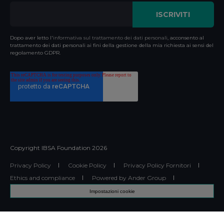
Dopo aver letto l'
informativa sul trattamento dei dati personali
, acconsento al
trattamento dei dati personali ai fini della gestione della mia richiesta ai sensi del
regolamento GDPR.
Copyright IBSA Foundation
2026
Privacy Policy
Cookie Policy
Privacy Policy Fornitori
Ethics and compliance
Powered by Ander Group
Impostazioni cookie