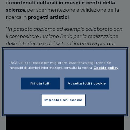
di
contenuti culturali in musei e centri della
scienza
, per sperimentazione e validazione della
ricerca in
progetti artistici
.
“
In passato abbiamo ad esempio collaborato con
il compositore Luciano Berio per la realizzazione
delle interfacce e dei sistemi interattivi per due
sue opere:
Outis
(Teatro alla Scala, Milano)
e
Cronaca del Luogo
(Festival di Salisburgo). La
IBSA utilizza i cookie per migliorare l'esperienza degli utenti. Se
possibilità di partecipare a progetti artistici
necessiti di ulteriori informazioni, consulta la nostra
Cookie policy
consente di ripensare e rivedere con occhi diversi i
risultati della nostra ricerca scientifica
”, afferma il
Rifiuta tutti
Accetta tutti i cookie
prof.
Antonio Camurri
che dirige il centro.
Impostazioni cookie