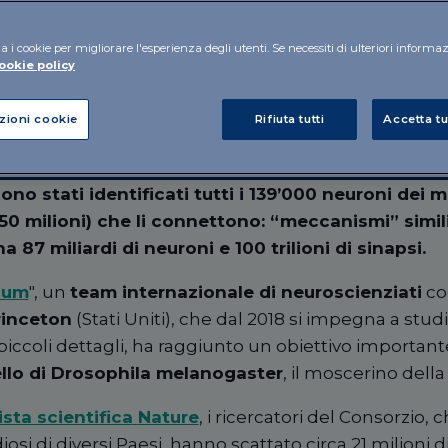
ire quello degli 
a i cookie per migliorare l'esperienza degli utenti. Se necessiti di ulteriori informa
ookie policy
zioni cookie
Rifiuta tutti
Accetta tu
sono stati
identificati tutti i 139’000 neuroni
dei m
(50 milioni) che li connettono: “meccanismi” simili
a 87 miliardi di neuroni e 100 trilioni di sinapsi
.
ium
",
un
team internazionale di neuroscienziati
co
rinceton
(Stati Uniti), che dal 2018 si impegna
a
studi
 piccoli dettagli, ha raggiunto un obiettivo important
llo di Drosophila melanogaster
, il moscerino della
vista scientifica
Nature
, i
ricercatori del Consorzio
, 
iosi di diversi Paesi, hanno scattato
circa
21 milioni d