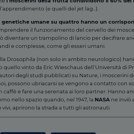
che
i moscerini della frutta condividono il 60% d
l
’
apprendimento (e quelli del jet lag...).
e genetiche umane su quattro hanno un corrispon
prendere il funzionamento del cervello dei mosceri
diventare un trampolino di lancio per decifrare anch
andi e complesse, come gli esseri umani.
ulla Drosophila (non solo in ambito neurologico) ha
so quello vinto da Eric Wieschaus dell
’
Università
di P
utori degli studi pubblicati su Nature, i moscerini de
i, possono ubriacarsi se vengono a contatto con so
n caffè e fare una serenata ai loro partner. Hanno anch
mo nello spazio quando, nel 1947, la
NASA
ne inviò 
ivi, aprirono la strada a tutti gli astronauti.