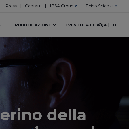
Press
Contatti
IBSA Group
Ticino Scienza
IT
G
PUBBLICAZIONI
EVENTI E ATTIVITÀ
erino della