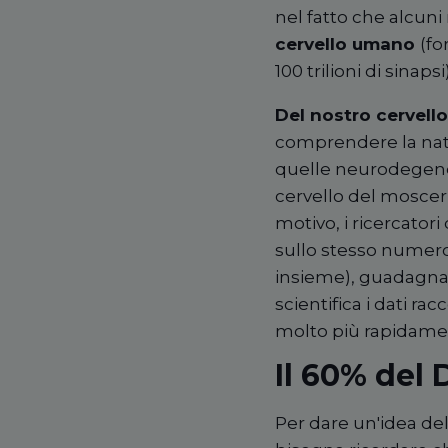
nel fatto che alcu
cervello umano
(fo
100 trilioni di sinapsi
Del nostro cervello
comprendere la natu
quelle neurodegener
cervello del mosceri
motivo, i ricercator
sullo stesso numero d
insieme), guadagna
scientifica i dati ra
molto più
rapidame
Il 60% del
Per dare un'idea del