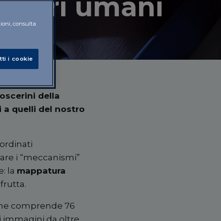
esseri umani
zioni, consulta
tti i cookie
oscerini
della
 a quelli del nostro
ordinati
are i
“
meccanismi
”
e: la
mappatura
 frutta.
che comprende 76
i immagini da oltre