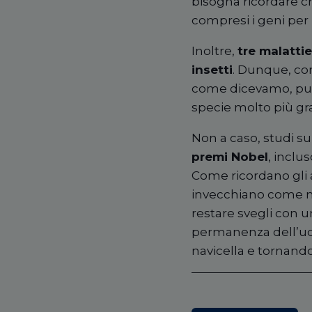
bisogna ricordare 
compresi i geni per 
Inoltre,
tre malatti
insetti
. Dunque, com
come dicevamo, può 
specie molto più gr
Non a caso, studi s
premi Nobel
, inclu
Come ricordano gli a
invecchiano come no
restare svegli con u
permanenza dell
’
uo
navicella e tornando v