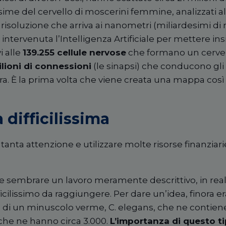
ssime d
el
cervello di moscerini femmine, analizzat
i
al
risoluzione che arriva ai nanometri (miliardesimi di 
 intervenuta l
’
Intelligenza Artificiale
per mettere ins
i alle
139.255 cellule nervose
che formano un cervell
lioni di connessioni
(le sinapsi) che conducono gli 
tra. È la prima volta che viene creata una mappa cos
 difficilissima
tanta attenzione e utilizzare molte risorse finanziarie
 sembrare un lavoro meramente descrittivo, in real
icilissimo da raggiungere. Per dare un
’
idea, finora e
 di un minuscolo verme, C. elegans, che ne contiene 
 che ne hanno circa 3.000.
L
’
importanza di questo ti