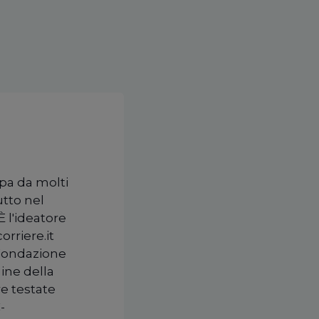
upa da molti
utto nel
È l'ideatore
orriere.it
 Fondazione
ine della
re testate
-