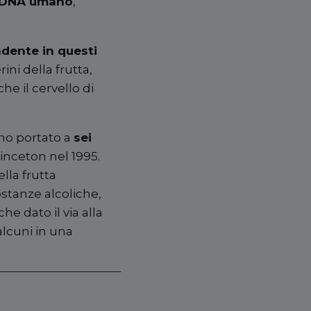
el DNA umano
,
dente in questi
ni della frutta,
e il cervello di
nno portato a
sei
rinceton nel 1995.
lla frutta
stanze alcoliche,
e dato il via alla
alcuni in una