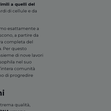
imili a quelli del
rdi di cellule e da
iamo esattamente a
cono, a partire da
ra completa del
a. Per questo
nsieme di nove lavori
osophila nel suo
’
intera comunit
à
ano di progredire
ni
estrema qualit
à
,