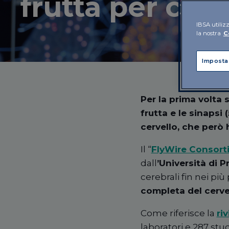
frutta per cap
IBSA utilizz
la nostra
C
Imposta
Per la prima volta
frutta
e le sinapsi 
cervello, che però h
Il
“
FlyWire Consort
dall
’
Università
di P
cerebrali fin nei più
completa del cerve
Come riferisce la
ri
laboratori e 287 stud