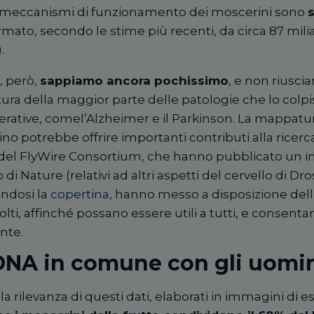
ni meccanismi di funzionamento dei moscerini sono
s
rmato, secondo le stime più recenti, da circa 87 milia
).
, per
ò
,
sappiamo ancora pochissimo
, e non riusc
ra della maggior parte delle patologie che lo colpis
ative, comel’Alzheimer e il Parkinson. La mappatu
no potrebbe offrire importanti contributi alla ricerc
i del FlyWire Consortium, che hanno pubblicato un i
i Nature (relativi ad altri aspetti del cervello di Dr
ndosi la
copertina
, hanno messo a disposizione dell
ccolti, affinché possano essere utili a tutti, e consent
nte.
 DNA in comune con gli uomi
la rilevanza di questi dati, elaborati in immagini di 