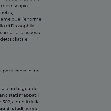
 microscopio
metro).
ieme quell
’
enorme
o di Drosophila,
stimoli e le risposte
ì
dettagliata e
 per il cervello dei
tà è un traguardo
rano stati mappati i
302, e quelli delle
po di studi
risiede