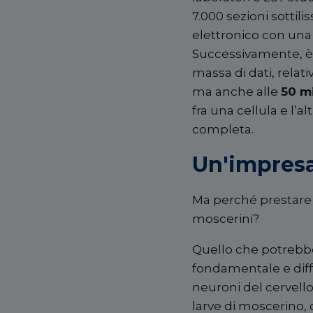
7.000 sezioni sottili
elettronico con una 
Successivamente,
è
massa di dati, relativ
ma anche a
lle
50 mi
fra una cellula e l
’
al
completa.
Un'impresa
Ma perch
é
prestare 
moscerini?
Quello che potrebbe
fondamentale e diff
neuroni del cervello
larve di moscerino,