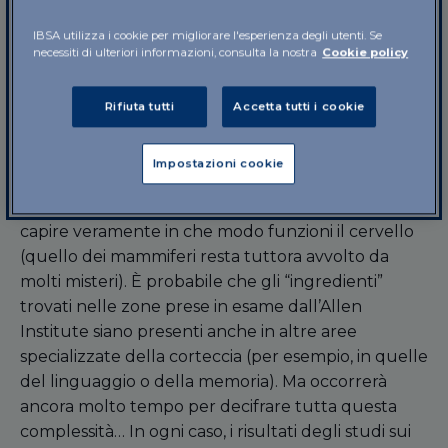
studiosi hanno deciso di analizzare il DNA di tutte
IBSA utilizza i cookie per migliorare l'esperienza degli utenti. Se
quelle cellule, osservando il modo in cui il codice
necessiti di ulteriori informazioni, consulta la nostra
Cookie policy
genetico si “esprimeva” (cioè, in pratica, il modo in
cui gestiva la produzione delle proteine). Così, in
Rifiuta tutti
Accetta tutti i cookie
base alla diversa espressione genica, sono emerse
le 133 tipologie diverse di cellule.
Impostazioni cookie
Questo “catalogo” delle aree della visione e del
movimento, in realtà, è solo un primo passo per
capire veramente in che modo funzioni il cervello
(quello dei mammiferi resta tuttora avvolto da
molti misteri). È probabile che gli “ingredienti”
trovati nelle zone prese in esame dall’Allen
Institute siano presenti anche in altre aree
specializzate della corteccia (per esempio, in quelle
del linguaggio o della memoria). Ma occorrerà
ancora molto tempo per decifrare tutta questa
complessità… In ogni caso, i risultati degli studi sui