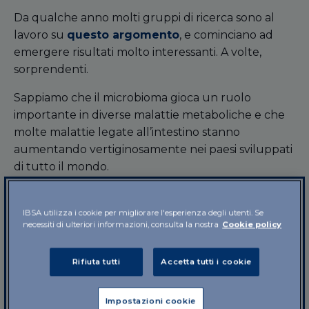
Da qualche anno molti gruppi di ricerca sono al
lavoro su
questo argomento
, e cominciano ad
emergere risultati molto interessanti. A volte,
sorprendenti.
Sappiamo che il microbioma gioca un ruolo
importante in diverse malattie metaboliche e che
molte malattie legate all’intestino stanno
aumentando vertiginosamente nei paesi sviluppati
di tutto il mondo.
Da queste considerazioni è nata l’idea di indagare
in quali condizioni e in che modo cambia il
IBSA utilizza i cookie per migliorare l'esperienza degli utenti. Se
necessiti di ulteriori informazioni, consulta la nostra
Cookie policy
microbioma nei primati non umani, le scimmie:
Volevamo scoprire cosa succede al
Rifiuta tutti
Accetta tutti i cookie
microbioma delle scimmie quando
vengono trasferite dalla giungla a uno
Impostazioni cookie