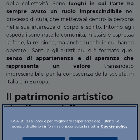
della collettività. Sono
luoghi in cui l’arte ha
sempre avuto un ruolo imprescindibile
nel
processo di cura, che metteva al centro la persona
nella sua interezza di corpo e spirito. Intorno agli
ospedali sono nate le comunità, in essi si è espressa
la fede, la religione, ma anche luoghi in cui hanno
operato i Santi e gli artisti: qui si è formato quel
senso di appartenenza e di speranza che
rappresenta un valore
tramandato
imprescindibile per la conoscenza della società, in
Italia e in Europa.
Il patrimonio artistico
degli ospedali
IBSA utilizza i cookie per migliorare l'esperienza degli utenti. Se
Quando alla
fine del XX secolo
, l’evoluzione della
necessiti di ulteriori informazioni, consulta la nostra
Cookie policy
scienza medica ha reso
impossibile mantenere la