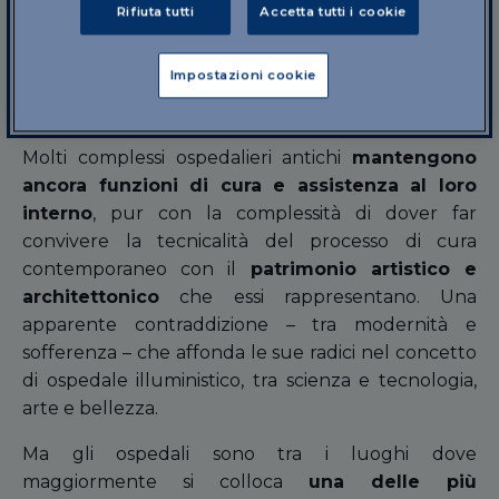
funzione ospedaliera in molti di questi edifici
,
Rifiuta tutti
Accetta tutti i cookie
è stata scelta per essi, comunque, una
funzione
comunitaria e culturale
, come nel caso, ad
Impostazioni cookie
esempio, del
Museo di Santa Maria della Scala a
Siena
.
Molti complessi ospedalieri antichi
mantengono
ancora funzioni di cura e assistenza al loro
interno
, pur con la complessità di dover far
convivere la tecnicalità del processo di cura
contemporaneo con il
patrimonio artistico e
architettonico
che essi rappresentano. Una
apparente contraddizione – tra modernità e
sofferenza – che affonda le sue radici nel concetto
di ospedale illuministico, tra scienza e tecnologia,
arte e bellezza.
Ma gli ospedali sono tra i luoghi dove
maggiormente si colloca
una delle più