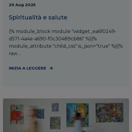
29 Aug 2025
Spiritualità e salute
{% module_block module "widget_ea6f0249-
d571-4a4e-a690-f0c30489cb86" %}{%
module_attribute "child_css" is_json="true" %}{%
raw ...
INIZIA A LEGGERE