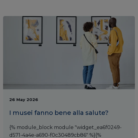
26 May 2026
I musei fanno bene alla salute?
{% module_block module "widget_ea6f0249-
d571-4a4e-a690-f0c30489cb86" %}{%