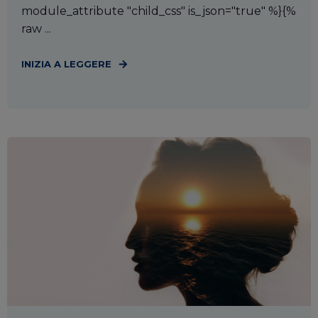
module_attribute "child_css" is_json="true" %}{%
raw ...
INIZIA A LEGGERE