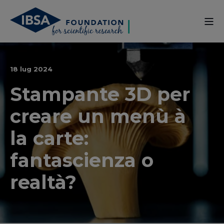
18 lug 2024
Stampante 3D per
creare un menù à
la carte:
fantascienza o
realtà?