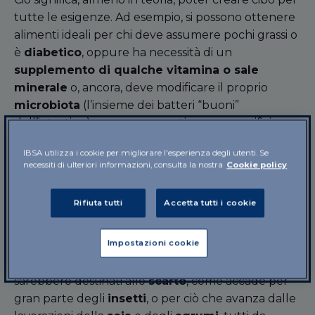
tutte le esigenze. Ad esempio, si possono ottenere
alimenti ideali per chi deve assumere pochi grassi o
è
diabetico
, oppure ha necessità di un
supplemento di qualche vitamina o sale
minerale
o, ancora, deve modificare il proprio
microbiota
(l’insieme dei batteri “buoni”
dell’intestino) a scopo preventivo, con specifici
probiotici, o ha
difficoltà a deglutire
. Inoltre, si
IBSA utilizza i cookie per migliorare l'esperienza degli utenti. Se
possono stampare prodotti per chi vuole
necessiti di ulteriori informazioni, consulta la nostra
Cookie policy
sperimentare alimenti inesistenti in natura, oppure
apprezza un particolare aspetto estetico del cibo.
Rifiuta tutti
Accetta tutti i cookie
E non è tutto. Poter plasmare gli alimenti significa
anche
utilizzare al meglio proteine
e altre classi
Impostazioni cookie
di nutrienti che, nella loro forma naturale, non
risultano attraenti per i consumatori, oppure
sarebbero destinati allo
scarto
, come accade per
gran parte degli
insetti
, o per ciò che avanza dalle