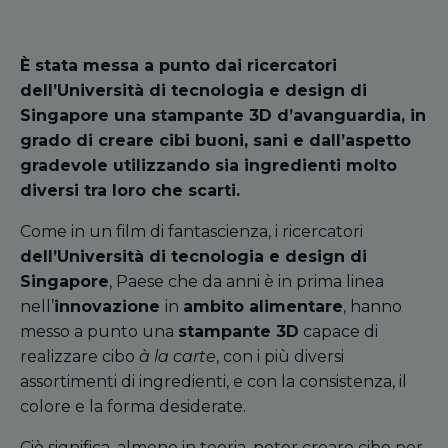
È stata messa a punto dai ricercatori
dell’Università di tecnologia e design di
Singapore una stampante 3D d’avanguardia, in
grado di creare cibi buoni, sani e dall’aspetto
gradevole utilizzando sia ingredienti molto
diversi tra loro che scarti.
Come in un film di fantascienza, i ricercatori
dell’Università di tecnologia e design di
Singapore
, Paese che da anni è in prima linea
nell’
innovazione
in
ambito alimentare
, hanno
messo a punto una
stampante 3D
capace di
realizzare cibo
à la carte
, con i più diversi
assortimenti di ingredienti, e con la consistenza, il
colore e la forma desiderate.
Ciò significa, almeno in teoria, poter creare cibo per