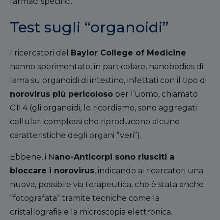
farmaci specifici.
Test sugli “organoidi”
I ricercatori del
Baylor College of Medicine
hanno sperimentato, in particolare, nanobodies di
lama su organoidi di intestino, infettati con il tipo di
norovirus più pericoloso
per l’uomo, chiamato
GII.4 (gli organoidi, lo ricordiamo, sono aggregati
cellulari complessi che riproducono alcune
caratteristiche degli organi “veri”).
Ebbene, i
N
ano
-A
nticorpi sono riusciti a
bloccare i norovirus
, indicando ai ricercatori una
nuova, possibile via terapeutica, che è stata anche
“fotografata” tramite tecniche come la
cristallografia e la microscopia elettronica.