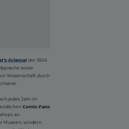
et’s Science!
der IBSA
ldsprache sowie
von Wissenschaft durch
achsene.
 sich jedes Jahr im
gendlichen
Comic-Fans
shops an.
nur Museen, sondern