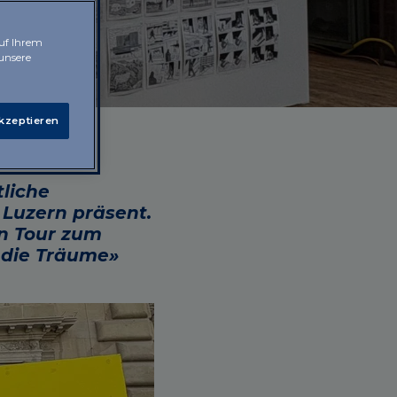
auf Ihrem
 unsere
akzeptieren
liche
 Luzern präsent.
en Tour zum
 die Träume»