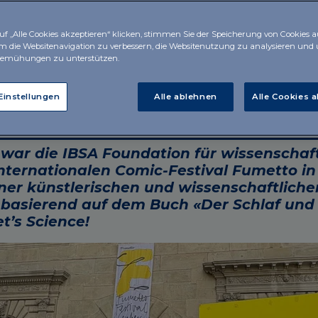
f „Alle Cookies akzeptieren“ klicken, stimmen Sie der Speicherung von Cookies 
um die Websitenavigation zu verbessern, die Websitenutzung zu analysieren und
bemühungen zu unterstützen.
Einstellungen
Alle ablehnen
Alle Cookies 
war die IBSA Foundation für wissenschaft
ternationalen Comic-Festival Fumetto in
ner künstlerischen und wissenschaftlich
basierend auf dem Buch «Der Schlaf und
t’s Science!