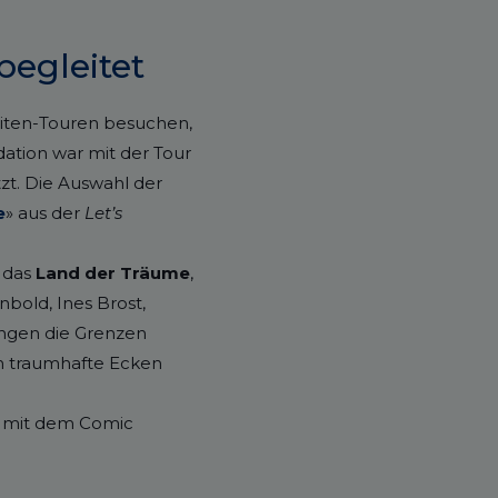
begleitet
liten-Touren besuchen,
ation war mit der Tour
tzt. Die Auswahl der
e
» aus der
Let’s
 das
Land der Träume
,
bold, Ines Brost,
ungen die Grenzen
em traumhafte Ecken
e mit dem Comic