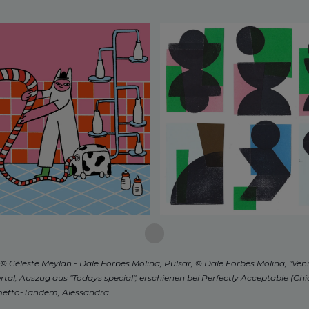
© Céleste Meylan - Dale Forbes Molina, Pulsar, © Dale Forbes Molina, "Veni
ertal, Auszug aus "Todays special", erschienen bei Perfectly Acceptable (C
metto-Tandem, Alessandra