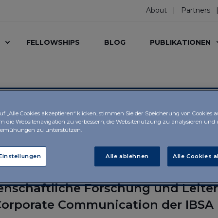
About
Partners
FELLOWSHIPS
BLOG
PUBLIKATIONEN
f „Alle Cookies akzeptieren“ klicken, stimmen Sie der Speicherung von Cookies 
um die Websitenavigation zu verbessern, die Websitenutzung zu analysieren und
lvia Misiti
bemühungen zu unterstützen.
Einstellungen
Alle ablehnen
Alle Cookies 
PhD, Direktorin der IBSA Stiftung fü
enschaftliche Forschung und Leiter
Corporate Communication der IBSA