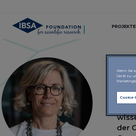
PROJEKTE
Wenn Sie au
Gerät zu, 
Si
Marketing
Cookie-
MD, 
wiss
der 