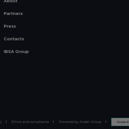
About
Partners
Press
Contacts
IBSA Group
h)
Ethics and compliance
Powered by Ander Group
Cookie-E