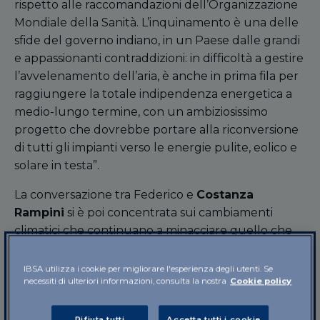
rispetto alle raccomandazioni dell’Organizzazione
Mondiale della Sanità. L’inquinamento è una delle
sfide del governo indiano, in un Paese dalle grandi
e appassionanti contraddizioni: in difficoltà a gestire
l’avvelenamento dell’aria, è anche in prima fila per
raggiungere la totale indipendenza energetica a
medio-lungo termine, con un ambiziosissimo
progetto che dovrebbe portare alla riconversione
di tutti gli impianti verso le energie pulite, eolico e
solare in testa”.
La conversazione tra Federico e
Costanza
Rampini
si è poi concentrata sui cambiamenti
climatici che continuano a minacciare quello che
oggi è ancora un paese fortemente agricolo, con
regioni dipendenti dai monsoni, vulnerabili di
IBSA utilizza i cookie per migliorare l'esperienza degli utenti. Se
necessiti di ulteriori informazioni, consulta la nostra
Cookie policy
fronte alle variazioni del corso dei fiumi. Il Tibet,
conquistato dalla Cina subito dopo la rivoluzione
maoista, è il più grande serbatoio d’acqua dell’Asia:
Rifiuta tutti
Accetta tutti i cookie