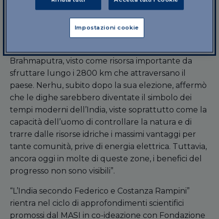
e l’India è virtualmente soggetta al “ricatto idrico”
di chi controlla l’Himalaya. “Il Governo indiano si sta
Impostazioni cookie
muovendo in questo senso – ha aggiunto Costanza
Rampini – puntando soprattutto sul fiume
Brahmaputra, visto come risorsa importante da
sfruttare lungo i 2800 km che attraversano il
paese. Nerhu, subito dopo la sua elezione, affermò
che le dighe sarebbero diventate il simbolo dei
tempi moderni dell’India, viste soprattutto come la
capacità dell’uomo di controllare la natura e di
trarre dalle risorse idriche i massimi vantaggi per
tante comunità, prive di energia elettrica. Tuttavia,
ancora oggi in molte di queste zone, i benefici del
progresso non sono visibili”.
“L’India secondo Federico e Costanza Rampini”
rientra nel ciclo di approfondimenti scientifici
promossi dal MASI in co-ideazione con Fondazione