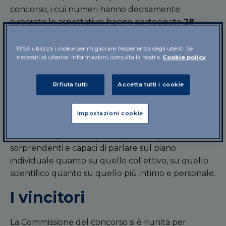
concorso, i cui numeri hanno decisamente
superato le aspettative: hanno partecipato
28
classi
(12 prime, 15 terze e 1 classe speciale)
appartenenti a
16 diverse scuole
del territorio
IBSA utilizza i cookie per migliorare l'esperienza degli utenti. Se
necessiti di ulteriori informazioni, consulta la nostra
Cookie policy
ticinese, per un totale di 111 progetti.
Altrettanto elevata è la qualità tecnica dei fumetti
Rifiuta tutti
Accetta tutti i cookie
quanto la loro originalità, specchio della capacità
immaginativa e della molteplicità di angolazioni da
Impostazioni cookie
cui i partecipanti sono stati in grado di guardare al
tema della pandemia, con approcci spesso
sorprendenti e capaci di parlare sul piano
individuale quanto su quello collettivo, su quello
scientifico quanto su quello più intimo e personale.
I vincitori
La Commissione del concorso si è riunita per