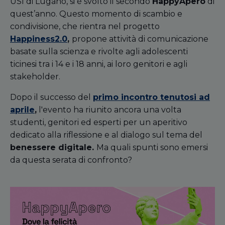
USI di Lugano, si è svolto il secondo
HappyApero
di
quest’anno. Questo momento di scambio e
condivisione, che rientra nel progetto
Happiness2.0
,
propone attività di comunicazione
basate sulla scienza e rivolte agli adolescenti
ticinesi tra i 14 e i 18 anni, ai loro genitori e agli
stakeholder.
Dopo il successo del
primo incontro tenutosi ad
aprile
,
l'evento ha riunito ancora una volta
studenti, genitori ed esperti per un aperitivo
dedicato alla riflessione e al dialogo sul tema del
benessere digitale.
Ma quali spunti sono emersi
da questa serata di confronto?