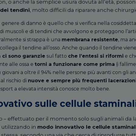
 non, o anche la semplice usura dovuta all’età, posson
 dei tendini
, molto difficili da riparare anche chirur
enere di danno è quello che si verifica nella cosiddetta c
di muscoli e di tendini che avvolgono e proteggono l’arti
eralmente si strappa è una
membrana resistente
, ma an
 collega il tendine all’osso. Anche quando il tendine viene
 ci sono garanzie
sul fatto
che l
’entesi si riformi
e che
nte alle ossa e
torni a funzionare come prima
(i fallim
giovani a oltre il 94% nelle persone più avanti con gli ann
l rischio di
nuove e sempre più frequenti lacerazion
a sport a elevata intensità conosce molto bene.
vativo sulle cellule staminal
o – effettuato per il momento solo sugli animali da l
 utilizzando in
modo innovativo le cellule staminal
i stessa, secondo una via che cerca di riprodurre tutt