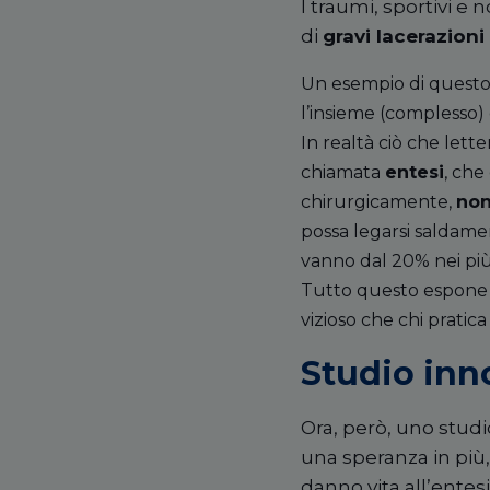
I traumi, sportivi e
di
gravi lacerazioni
Un esempio di questo g
l’insieme (complesso) 
In realtà ciò che lett
chiamata
entesi
, che
chirurgicamente,
non
possa legarsi saldame
vanno dal 20% nei più 
Tutto questo espone a
vizioso che chi pratic
Studio inno
Ora, però, uno studi
una speranza in più,
danno vita all’entes