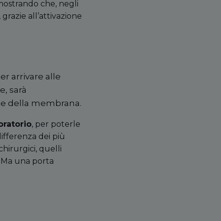
imostrando che, negli
, grazie all’attivazione
r arrivare alle
e, sarà
ne della membrana.
oratorio
, per poterle
ifferenza dei più
chirurgici, quelli
+. Ma una porta