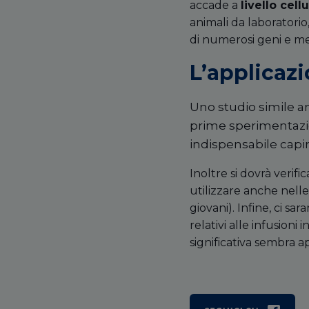
accade a
livello cel
animali da laboratori
di numerosi geni e med
L’applicaz
Uno studio simile an
prime sperimentazio
indispensabile capi
Inoltre si dovrà verifica
utilizzare anche nell
giovani). Infine, ci sa
relativi alle infusion
significativa sembra a