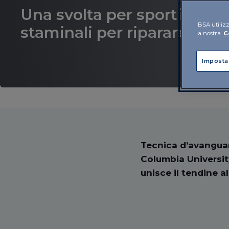
Una svolta per sportivi e no
IBSA utilizz
staminali per riparare i ten
la nostra
C
Imposta
Tecnica d’avanguar
Columbia Universit
unisce il tendine al