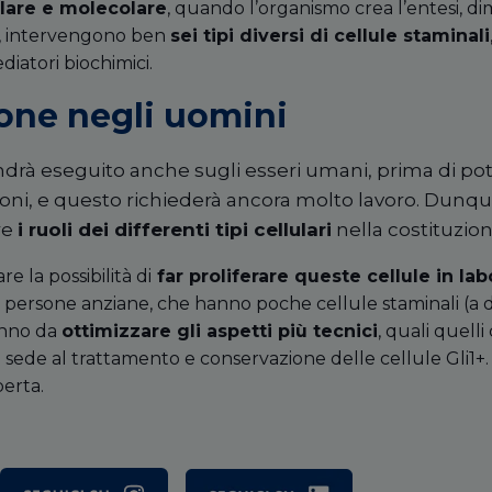
lulare e molecolare
, quando l’organismo crea l’entesi, d
o, intervengono ben
sei tipi diversi di cellule staminali
iatori biochimici.
ione negli uomini
drà eseguito anche sugli esseri umani, prima di pote
ni, e questo richiederà ancora molto lavoro. Dunqu
re
i ruoli dei differenti tipi cellulari
nella costituzio
re la possibilità di
far proliferare queste cellule in lab
e persone anziane, che hanno poche cellule staminali (a d
ranno da
ottimizzare gli aspetti più tecnici
, quali quelli 
i in sede al trattamento e conservazione delle cellule Gli1
perta.