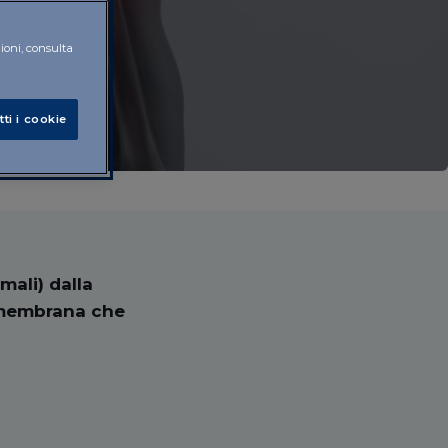
zioni, consulta
tti i cookie
ali) dalla
a membrana che