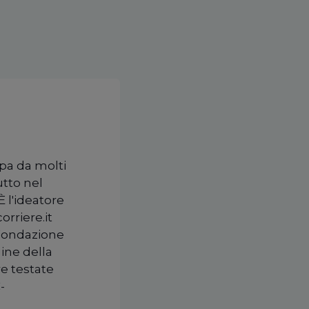
upa da molti
utto nel
È l'ideatore
orriere.it
 Fondazione
ine della
re testate
-