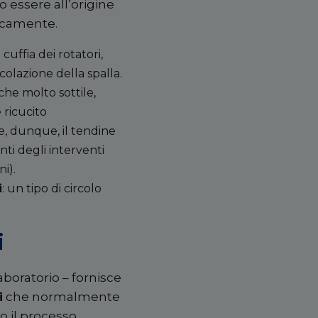
o essere all’origine
gicamente.
uffia dei rotatori,
colazione della spalla.
che molto sottile,
 ricucito
, dunque, il tendine
enti degli interventi
i).
i
: un tipo di circolo
i
aboratorio – fornisce
i
che normalmente
o il processo