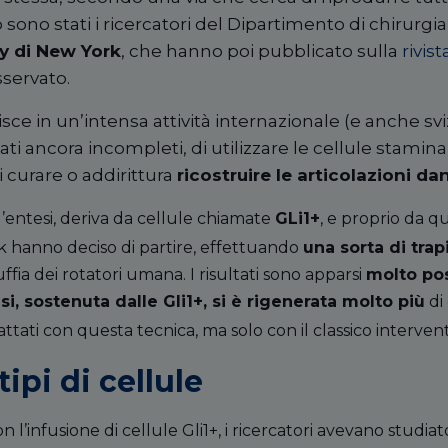
 sono stati i ricercatori del Dipartimento di chirurgi
y di New York
, che hanno poi pubblicato sulla
rivist
servato.
erisce in un’intensa attività internazionale (e anche svi
ati ancora incompleti, di utilizzare le cellule stamina
i curare o addirittura
ricostruire le articolazioni d
’entesi, deriva da cellule chiamate
GLi1+
, e proprio da qu
k hanno deciso di partire, effettuando
una sorta di trap
cuffia dei rotatori umana. I risultati sono apparsi
molto pos
si, sostenuta dalle Gli1+, si è rigenerata molto più
di 
attati con questa tecnica, ma solo con il classico interven
tipi di cellule
 l’infusione di cellule Gli1+, i ricercatori avevano studiat