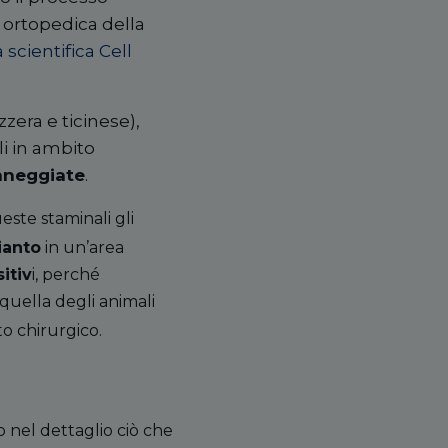
a ortopedica della
a scientifica Cell
zzera e ticinese),
li in ambito
anneggiate
.
este staminali gli
ianto
in un’area
itiv
i, perché
quella degli animali
to chirurgico.
o nel dettaglio ciò che