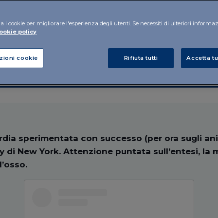
n: cellule
a i cookie per migliorare l'esperienza degli utenti. Se necessiti di ulteriori informa
dini
ookie policy
zioni cookie
Rifiuta tutti
Accetta tu
dia sperimentata con successo (per ora sugli anim
y di New York. Attenzione puntata sull’entesi, l
l’osso.