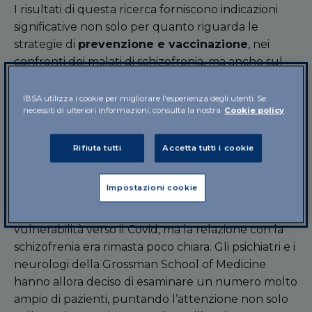
I risultati di questa ricerca forniscono indicazioni
significative non solo per quanto riguarda le
strategie di
prevenzione e vaccinazione
, nei
confronti dei malati di schizofrenia, ma anche sul
versante della conoscenza delle due malattie
(Covid e schizofrenia, appunto) e degli “intrecci” fra
IBSA utilizza i cookie per migliorare l'esperienza degli utenti. Se
necessiti di ulteriori informazioni, consulta la nostra
Cookie policy
il
sistema nervoso
e quello
immunitario
.
Fin dall’inizio della pandemia gli esperti hanno
Rifiuta tutti
Accetta tutti i cookie
cercato possibili fattori di rischio anche nell’ambito
delle
malattie mentali
. Alcuni studi (basati, però,
Impostazioni cookie
su piccole casistiche) avevano collegato i disturbi
psichiatrici in generale a un’aumentata
vulnerabilità verso il Covid, ma la relazione con la
schizofrenia era rimasta poco chiara. Gli psichiatri e i
neurologi della Grossman School of Medicine
hanno allora deciso di esaminare un numero molto
ampio di pazienti, puntando l’attenzione non solo