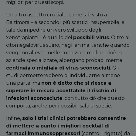
migliori per questi scopi.
Un altro aspetto cruciale, come si è visto a
Baltimora – e secondo i più scettici insuperabile, e
tale da impedire un vero sviluppo degli
xenotrapianti – è quello dei
possibili virus
. Oltre al
citomegalovirus suino, negli animali, anche quando
vengono allevati nelle condizioni migliori, cioè in
aziende specializzate, albergano probabilmente
centinaia o migliaia di virus sconosciuti
. Gli
studi permetterebbero di individuarne almeno
una parte, ma
non è detto che si riesca a
superare in misura accettabile il rischio di
infezioni sconosciute
, con tutto ciò che questo
comporta, anche per i possibili salti di specie.
Infine,
solo i
trial
clinici potrebbero consentire
di mettere a punto i migliori cocktail di
farmaci immunosoppressori
(contro il rigetto) da