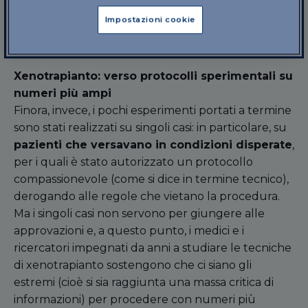
l’efficacia e l’assenza di rischi troppo gravi: quella
Impostazioni cookie
della
sperimentazione clinica su ampia e
standardizzata scala
.
Xenotrapianto: verso protocolli sperimentali su
numeri più ampi
Finora, invece, i pochi esperimenti portati a termine
sono stati realizzati su singoli casi: in particolare, su
pazienti che versavano in condizioni disperate
,
per i quali è stato autorizzato un protocollo
compassionevole (come si dice in termine tecnico),
derogando alle regole che vietano la procedura.
Ma i singoli casi non servono per giungere alle
approvazioni e, a questo punto, i medici e i
ricercatori impegnati da anni a studiare le tecniche
di xenotrapianto sostengono che ci siano gli
estremi (cioè si sia raggiunta una massa critica di
informazioni) per procedere con numeri più