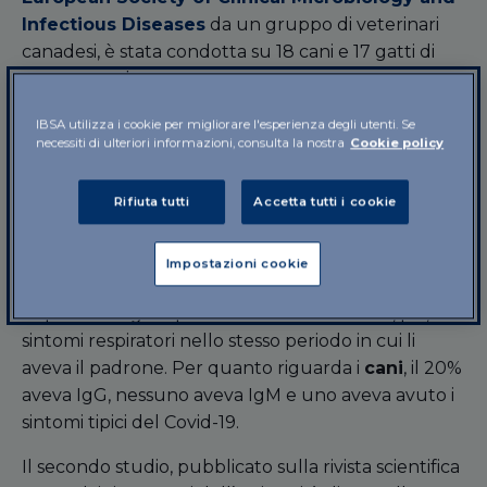
Infectious Diseases
da un gruppo di veterinari
canadesi, è stata condotta su 18 cani e 17 gatti di
persone malate.
Tutti i tamponi sono risultati negativi, tranne
IBSA utilizza i cookie per migliorare l'esperienza degli utenti. Se
necessiti di ulteriori informazioni, consulta la nostra
Cookie policy
quello di un gatto, ma i
test sierologici
condotti
sul sangue di 8 gatti e 10 cani hanno raccontato
Rifiuta tutti
Accetta tutti i cookie
una storia diversa: metà dei
gatti
aveva sviluppato
le IgM, cioè le prime
immunoglobuline
(anticorpi)
che vengono prodotte dopo un’infezione, e il 38%
Impostazioni cookie
aveva IgG, le immunoglobuline che intervengono
dopo. Tutti i gatti positivi avevano mostrato, poi,
sintomi respiratori nello stesso periodo in cui li
aveva il padrone. Per quanto riguarda i
cani
, il 20%
aveva IgG, nessuno aveva IgM e uno aveva avuto i
sintomi tipici del Covid-19.
Il secondo studio, pubblicato sulla rivista scientifica