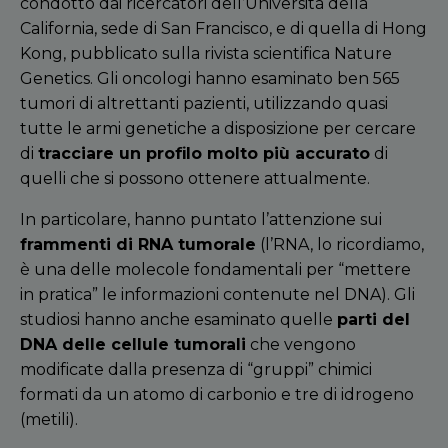
condotto dai ricercatori dell
’
Università
della
California, sede di San Francisco, e di quella di Hong
Kong, pubblicato sulla
rivista scientifica Nature
Genetics
. Gli oncologi hanno esaminato ben 565
tumori di altrettanti pazienti, utilizzando quasi
tutte le armi genetiche a disposizione per cercare
di
tracciare un profilo molto più accurato
di
quelli che si possono ottenere attualmente.
In particolare, hanno puntato l
’
attenzione sui
frammenti di RNA tumorale
(l
’
RNA, lo ricordiamo,
è una delle molecole fondamentali per
“
mettere
in pratica
”
le informazioni contenute nel DNA). Gli
studiosi hanno anche esaminato quelle
parti del
DNA delle cellule tumorali
che vengono
modificate dalla presenza di
“
gruppi
”
chimici
formati da un atomo di carbonio e tre di idrogeno
(metili).