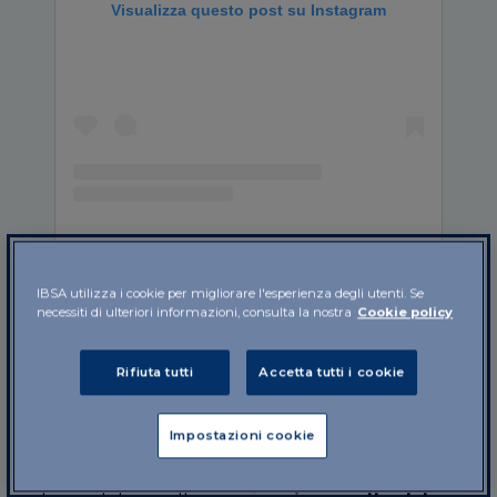
Visualizza questo post su Instagram
Un post condiviso da IBSA Foundation (@ibsa_foundation)
IBSA utilizza i cookie per migliorare l'esperienza degli utenti. Se
necessiti di ulteriori informazioni, consulta la nostra
Cookie policy
Il
meningioma
è uno dei
più frequenti tumori
Rifiuta tutti
Accetta tutti i cookie
cerebrali
(rappresenta circa il 30% di tutte le
forme di cancro del cervello) e non è facile da
Impostazioni cookie
contrastare. Come dice il nome,
si sviluppa nelle
meningi
, le membrane che circondano la parte