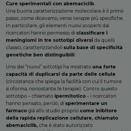
Cure sperimentali con abemaciclib
Una buona caratterizzazione molecolare è il primo
passo, come dicevamo, verso terapie più specifiche.
In particolare, gli elementi nuovi scoperti dai
ricercatori hanno permesso di
classificare i
meningiomi in tre sottotipi diversi
da quelli
classici, caratterizzandoli
sulla base di specificit
à
genetiche ben distinguibili
.
Uno dei
“
nuovi
”
sottotipi ha mostrato
una forte
capacit
à
di duplicarsi da parte delle cellule
(circostanza che spiega la facilit
à
con cui il tumore
si riforma, nonostante le terapie). Contro questo
sottotipo – chiamato
ipermitotico
– i ricercatori
hanno pensato, perci
ò
, di
sperimentare un
farmaco
gi
à
allo studio proprio
come inibitore
della rapida replicazione cellulare, chiamato
abemaciclib,
che è stato autorizzato