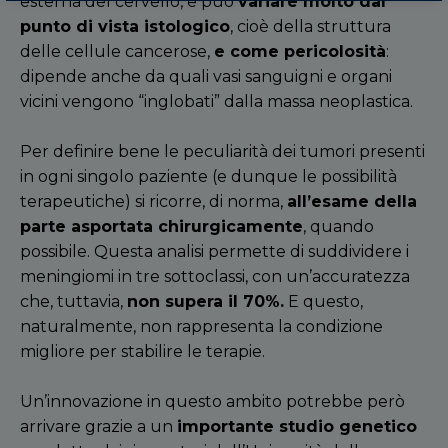
esterna del cervello, e può
variare molto dal
punto di vista istologico
, cioè della struttura
delle cellule cancerose,
e come pericolosit
à
:
dipende anche da quali vasi sanguigni e organi
vicini vengono
“
inglobati”
dalla massa neoplastica.
Per definire bene le peculiarit
à
dei tumori presenti
in ogni singolo paziente (e dunque le possibilit
à
terapeutiche) si ricorre, di norma,
all
’
esame della
parte asportata chirurgicamente
, quando
possibile. Questa analisi permette di suddividere i
meningiomi in tre sottoclassi, con un
’
accuratezza
che, tuttavia,
non supera il 70%.
E questo,
naturalmente, non rappresenta la condizione
migliore per stabilire le terapie.
Un
’
innovazione in questo ambito potrebbe però
arrivare grazie a un
importante studio genetico