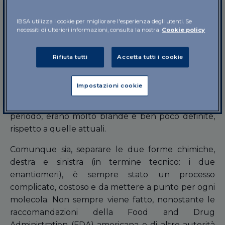
donne in gravidanza, che ha provocato migliaia di
casi di malformazioni nei neonati, perché non si
IBSA utilizza i cookie per migliorare l'esperienza degli utenti. Se
sapeva che solo una delle due forme chimiche
necessiti di ulteriori informazioni, consulta la nostra
Cookie policy
funzionava contro la nausea (quella destra),
mentre l’altra innescava un potente effetto anti-
Rifiuta tutti
Accetta tutti i cookie
angiogenesi (cioè inibiva la formazione dei vasi
sanguigni), causando gravissimi danni ai feti in
Impostazioni cookie
crescita. Questo è accaduto, in realtà, anche
perché le regole sulle sperimentazioni, in quel
periodo, erano molto blande e ben poco definite,
rispetto a quelle attuali.
Comunque sia, separare le due forme chimiche,
destra e sinistra (in termine tecnico: i due
enantiomeri), è sempre stato un processo
complicato, costoso e da mettere a punto per ogni
molecola. Non sempre viene fatto, nonostante le
raccomandazioni della Food and Drug
Administration (FDA) americana e di altre autorità