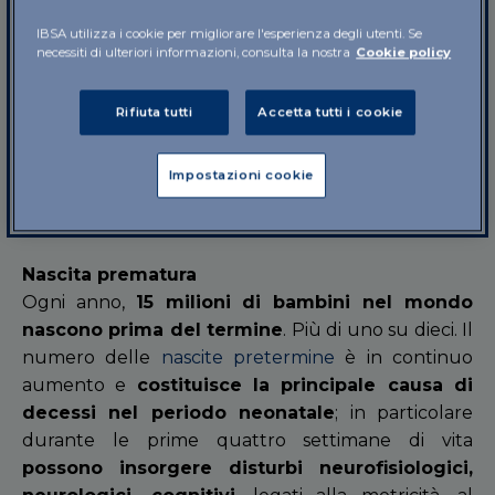
Ma gli
studi
dimostrano come,
già a 33-34
IBSA utilizza i cookie per migliorare l'esperienza degli utenti. Se
settimane, il feto riconosca la voce della
necessiti di ulteriori informazioni, consulta la nostra
Cookie policy
mamma
e la distingua da altre voci e suoni:
quando la madre pronuncia la sillaba ‘la’, risponde
Rifiuta tutti
Accetta tutti i cookie
aprendo la bocca, imitando il movimento per
riprodurre il suono. Inoltre, le esperienze uditive
Impostazioni cookie
prenatali influenzeranno i comportamenti del
bambino dopo la nascita.
Nascita prematura
Ogni anno,
15 milioni di bambini nel mondo
nascono prima del termine
. Più di uno su dieci. Il
numero delle
nascite pretermine
è in continuo
aumento e
costituisce la principale causa di
decessi nel periodo neonatale
; in particolare
durante le prime quattro settimane di vita
possono insorgere disturbi neurofisiologici,