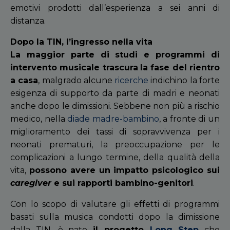
emotivi prodotti dall’esperienza a sei anni di
distanza.
Dopo la TIN, l’ingresso nella vita
La maggior parte di studi e programmi di
intervento musicale trascu
ra
la fase del rientro
a casa
, malgrado alcune
ricerche
indichino la forte
esigenza di supporto da parte di madri e neonati
anche dopo le dimissioni. Sebbene non più a rischio
medico, nella
diade madre-bambino
,
a fronte di un
miglioramento dei tassi di sopravvivenza per i
neonati prematuri, la preoccupazione per le
complicazioni a lungo termine, della qualità della
vita,
possono avere un impatto psicologico sui
caregiver
e sui rapporti bambino-genitori
.
Con lo scopo di valutare gli effetti di programmi
basati sulla musica condotti dopo la dimissione
dalla TIN, è nato
il progetto
Long Step
che