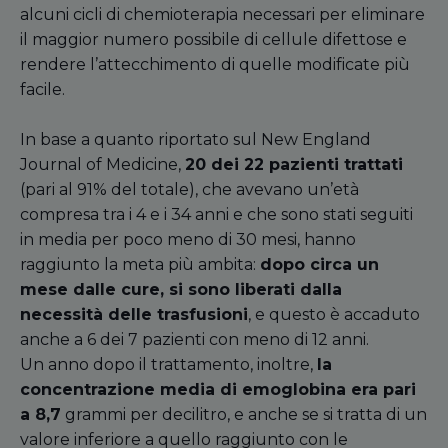
alcuni cicli di chemioterapia necessari per eliminare
il maggior numero possibile di cellule difettose e
rendere l’attecchimento di quelle modificate più
facile.
In base a quanto riportato sul New England
Journal of Medicine,
20 dei 22 pazienti trattati
(pari al 91% del totale), che avevano un’età
compresa tra i 4 e i 34 anni e che sono stati seguiti
in media per poco meno di 30 mesi, hanno
raggiunto la meta più
ambita
:
dopo circa un
mese dalle cure, si sono liberati dalla
necessità delle trasfusioni
, e questo è accaduto
anche a 6 dei 7 pazienti con meno di 12 anni.
Un anno dopo il trattamento, inoltre,
la
concentrazione media di emoglobina era pari
a 8,7
grammi per decilitro, e anche se si tratta di un
valore inferiore a quello raggiunto con le