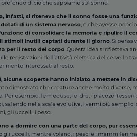
profondo di ciò che sappiamo sul sonno.
a, infatti, si riteneva che il sonno fosse una funz
i dotati di un sistema nervoso
, e che avesse princ
funzione di consolidare la memoria e ripulire il cer
 stimoli inutili captati durante il giorno
. Si pensa
 per il resto del corpo
. Questa idea si rifletteva an
lle registrazioni dell
’
attivit
à
elettrica del cervello tr
r niente interessati al resto.
i,
alcune scoperte hanno iniziato a mettere in di
stato dimostrato che creature anche molto diverse,
 Per esempio, le meduse, le idre, i placozoi (esseri c
 poi, salendo nella scala evolutiva, i vermi più semplic
, gli uccelli, i pesci.
ono a dormire con una parte del corpo, pur essendo
no gli uccelli, mentre volano, i pesci e i mammiferi m