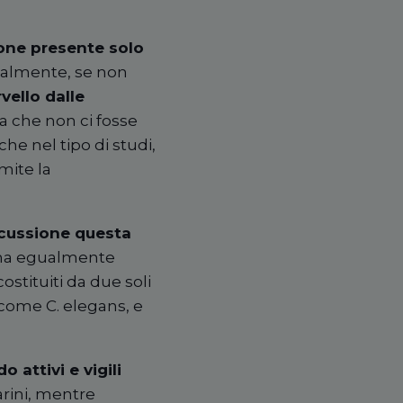
ione presente solo
ipalmente, se non
vello dalle
va che non ci fosse
che nel tipo di studi,
amite la
scussione questa
 ma egualmente
ostituiti da due soli
i come C. elegans, e
 attivi e vigili
arini, mentre