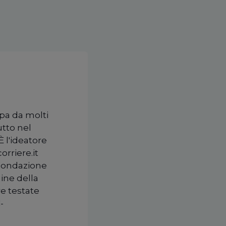
upa da molti
utto nel
È l'ideatore
orriere.it
 Fondazione
ine della
re testate
-