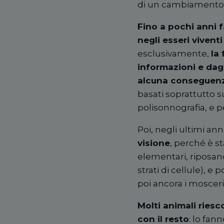
di un cambiamento 
Fino a pochi anni f
negli esseri vivent
esclusivamente,
la 
informazioni e dagli
alcuna conseguenza
basati soprattutto su
polisonnografia, e pe
Poi, negli ultimi ann
visione
, perché è 
elementari, riposano.
strati di cellule), e
poi ancora i moscerini
Molti animali riesc
con il resto
: lo fan