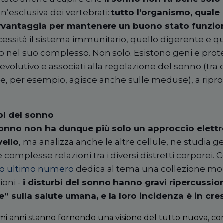
un
’
esclusiva dei vertebrati:
tutto l
’
organismo, quale 
vvantaggia per mantenere un buono stato funzion
essit
à
il sistema immunitario, quello digerente e q
o nel suo complesso. Non solo. Esistono geni e prot
evolutivo e associati alla regolazione del sonno (tra q
e, per esempio, agisce anche sulle meduse), a ripro
rbi del sonno
 sonno non ha dunque più solo un approccio elettr
vello
, ma analizza anche le altre cellule, ne studia g
e complesse relazioni tra i diversi distretti corporei
o ultimo numero
dedica al tema una collezione mo
sioni -
i disturbi del sonno hanno gravi ripercussio
e
”
sulla salute umana, e la loro incidenza è in cres
imi anni stanno fornendo una visione del tutto nuova, c