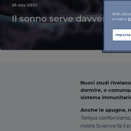
25 nov 2021
IBSA utilizz
Il sonno serve davvero solo
la nostra
C
Imposta
Nuovi studi rivelan
dormire, o comunque 
sistema immunitario
Anche le spugne, ne
Tethya californiana
rivista Science
fa il