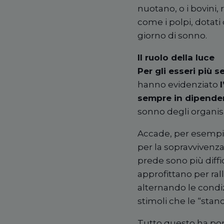
nuotano, o i bovini, 
come i polpi, dotati 
giorno di sonno.
Il ruolo della luce
Per gli esseri più s
hanno evidenziato
l
sempre in dipenden
sonno degli organis
Accade, per esempio
per la sopravvivenza,
prede sono più diff
approfittano per ral
alternando le condiz
stimoli che le
“
stan
Tutto questo ha por