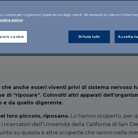
a i cookie per migliorare l'esperienza degli utenti. Se necessiti di ulteriori informa
 al cervello?
ookie policy
zioni cookie
Rifiuta tutti
Accetta tu
o che anche esseri viventi privi di sistema nervoso 
di “riposare”. Coinvolti altri apparati dell’organis
 e da quello digerente.
l loro piccolo, riposano.
Lo hanno scoperto, per q
, i ricercatori dell’Università della California di San Di
 punto su questa e altre scoperte che vanno nella ste