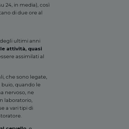
su 24, in media), cos
ì
ntano di due ore al
 degli ultimi anni
e attivit
à
, quasi
sere assimilati al
i, che sono legate,
di buio, quando le
ma nervoso, ne
n laboratorio,
a vari tipi di
toratore.
al cervello
, e