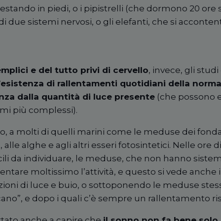
restando in piedi, o i pipistrelli (che dormono 20 ore 
di due sistemi nervosi, o gli elefanti, che si acconte
emplici e del tutto privi di cervello
, invece, gli studi
’
esistenza di rallentamenti quotidiani della normal
za dalla quantit
à
di luce presente
(che possono es
mi più complessi).
, a molti di quelli marini come le meduse dei fondal
 alle alghe e agli altri esseri fotosintetici. Nelle ore 
icili da individuare, le meduse, che non hanno siste
lentare moltissimo l
’
attivit
à
, e questo si vede anche i
ioni di luce e buio, o sottoponendo le meduse stesse 
cano
”
, e dopo i quali c’è sempre un rallentamento ris
tato anche a capire che
il sonno non fa bene solo 