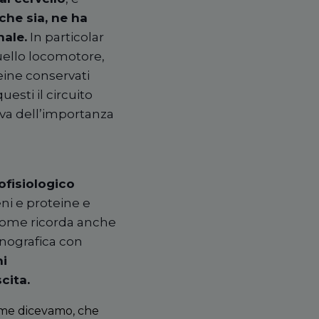
che sia, ne ha
ale.
In particolar
uello locomotore,
eine conservati
uesti il circuito
va dell
’
importanza
ofisiologico
eni e proteine e
. Come ricorda anche
nografica con
ni
cita.
ome dicevamo, che