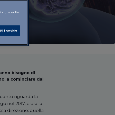
zioni, consulta
tti i cookie
hanno bisogno di
mo, a cominciare dal
uanto riguarda la
ego nel 2017, e ora la
ssa direzione: quella