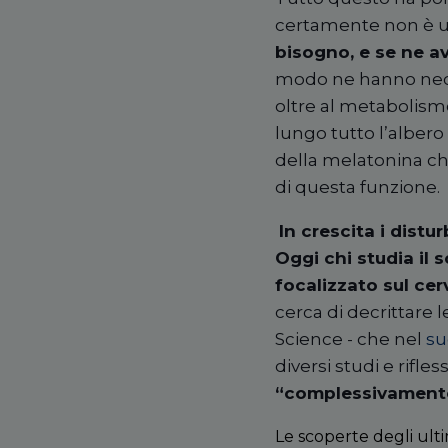
certamente non è
bisogno, e se ne a
modo ne hanno nec
oltre al metabolism
lungo tutto l
’
albero 
della melatonina ch
di questa funzione.
In crescita i distu
Oggi chi studia il
focalizzato sul cer
cerca di decrittare l
Science - che nel
su
diversi studi e rifles
“
complessivament
Le scoperte degli ult