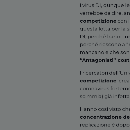
I virus DI, dunque l
verrebbe da dire, a
competizione
con i
questa lotta per la s
DI, perché hanno u
perché riescono a “r
mancano e che sono 
“Antagonisti” costr
I ricercatori dell’U
competizione
, cre
coronavirus fortem
scimmia) già infett
Hanno così visto che
concentrazione dei
replicazione è doppi