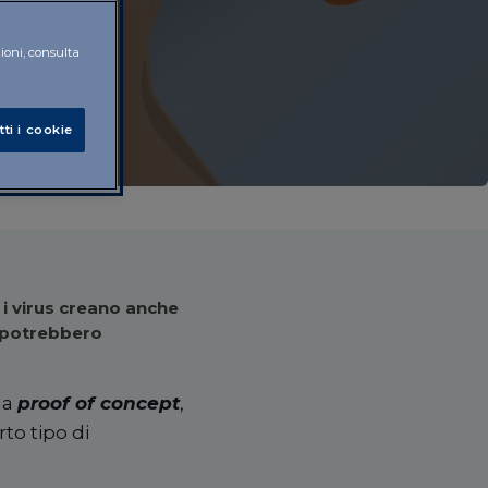
zioni, consulta
tti i cookie
 i virus creano anche
 potrebbero
na
proof of concept
,
to tipo di