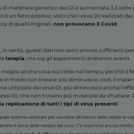
à di materiale genetico dei DI è aumentata 3,3 volte p
o è un fatto positivo, visto che i virus DI realizzati dai
za di quelli originali,
non provocano il Covid
.
, in verità, questi dati non sono ancora sufficienti p
era
terapia
, ma ora gli esperimenti andranno avanti.
re meglio anche cosa succede nel tempo, perché il 
 in modo non lineare: più diminuisce, cioè, il mater
e utilizzato dai virus DI, più diminuisce anche l’effi
tessi DI, che non trovano più molecole da sfruttare. A
la replicazione
di tutti i tipi di virus presenti
.
le sistema utilizzare per veicolare all’interno delle cellule le co
anche il tema delle varianti del virus. C’è insomma ancora molto 