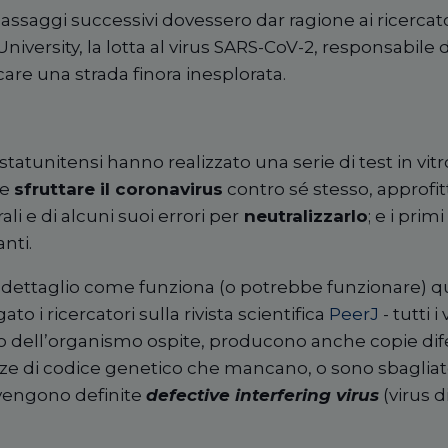
 passaggi successivi dovessero dar ragione ai ricercato
niversity, la lotta al virus SARS-CoV-2, responsabile 
re una strada finora inesplorata.
i statunitensi hanno realizzato una serie di test in vit
le
sfruttare il coronavirus
contro sé stesso, approfi
ali e di alcuni suoi errori per
neutralizzarlo
; e i prim
nti.
dettaglio come funziona (o potrebbe funzionare) q
to i ricercatori sulla rivista scientifica
PeerJ
- tutti i
o dell’organismo ospite, producono anche copie difet
e di codice genetico che mancano, o sono sbaglia
 vengono definite
defective interfering virus
(virus d