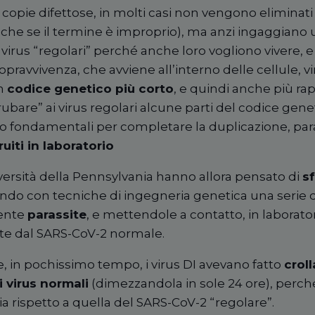
e copie difettose, in molti casi non vengono elimina
nche se il termine è improprio), ma anzi ingaggiano
 virus “regolari” perché anche loro vogliono vivere, e 
opravvivenza, che avviene all’interno delle cellule, v
n
codice genetico più corto
, e quindi anche più rap
ubare” ai virus regolari alcune parti del codice gene
fondamentali per completare la duplicazione, para
uiti in laboratorio
niversità della Pennsylvania hanno allora pensato di
s
ando con tecniche di ingegneria genetica una serie d
ente
parassite
, e mettendole a contatto, in laborator
ate dal SARS-CoV-2 normale.
, in pochissimo tempo, i virus DI avevano fatto
croll
 virus normali
(dimezzandola in sole 24 ore), perché 
a rispetto a quella del SARS-CoV-2 “regolare”.