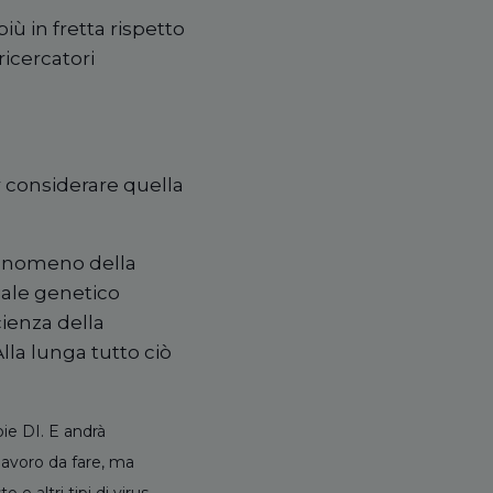
iù in fretta rispetto
 ricercatori
er considerare quella
fenomeno della
iale genetico
cienza della
lla lunga tutto ciò
pie DI. E andrà
lavoro da fare, ma