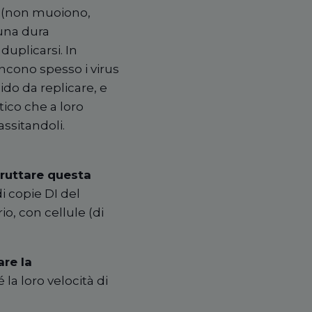
ti (non muoiono,
 una dura
duplicarsi. In
incono spesso i virus
ido da replicare, e
tico che a loro
ssitandoli.
fruttare questa
i copie DI del
io, con cellule (di
are la
la loro velocità di