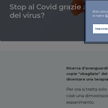
Stop al Covid grazie a copi
IBSA utilizz
del virus?
la nostra
C
Imposta
Ricerca d’avanguardia
copie “sbagliate” del
diventare una terapia 
Per ora si tratta sol
cioè una dimostrazio
esperimento.