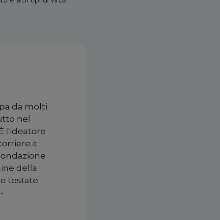
 altri tipi di virus.
upa da molti
utto nel
È l'ideatore
orriere.it
 Fondazione
ine della
re testate
-