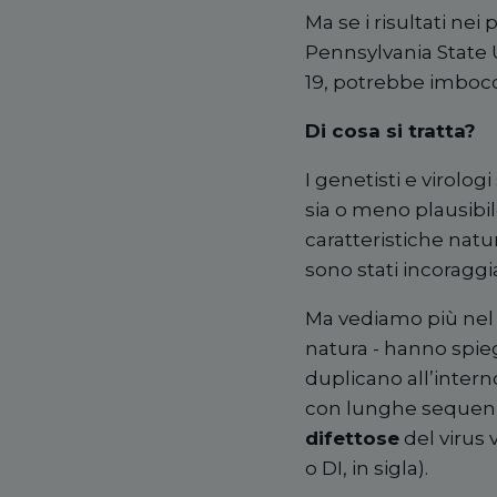
Ma se i risultati nei
Pennsylvania State U
19, potrebbe imbocca
Di cosa si tratta?
I genetisti e virolog
sia o meno plausibi
caratteristiche natur
sono stati incoraggia
Ma vediamo più nel 
natura - hanno spiega
duplicano all’intern
con lunghe sequenz
difettose
del virus
o DI, in sigla).