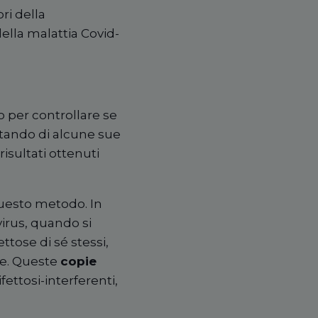
ri della
della malattia Covid-
ro per controllare se
ttando di alcune sue
i risultati ottenuti
uesto metodo. In
 virus, quando si
tose di sé stessi,
te. Queste
copie
ifettosi-interferenti,