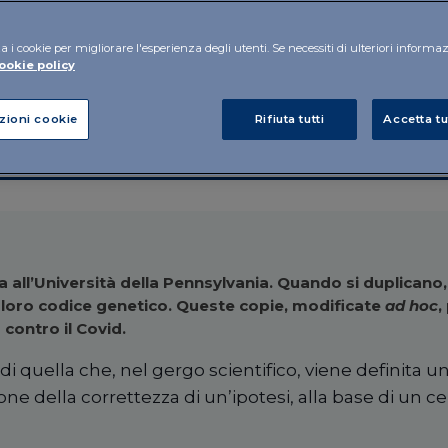
e difettose
a i cookie per migliorare l'esperienza degli utenti. Se necessiti di ulteriori informa
ookie policy
zioni cookie
Rifiuta tutti
Accetta tu
 all’Università della Pennsylvania. Quando si duplicano,
 loro codice genetico. Queste copie, modificate
ad hoc
,
contro il Covid.
o di quella che, nel gergo scientifico, viene definita u
ne della correttezza di un’ipotesi, alla base di un cer