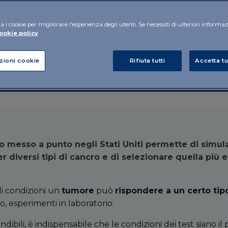
lizzata con
a i cookie per migliorare l'esperienza degli utenti. Se necessiti di ulteriori informa
ookie policy
zioni cookie
Rifiuta tutti
Accetta tu
 messo a punto negli Stati Uniti permette di simular
 diversi tipi di cancro e di selezionare quella più e
li condizioni un
tumore
può
rispondere a un certo tip
, esperimenti in laboratorio.
ibili, è indispensabile che le condizioni dei test siano il pi