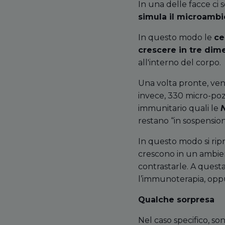
In una delle facce ci s
simula il microambi
In questo modo le
ce
crescere in tre dim
all'interno del corpo.
Una volta pronte, ven
invece, 330 micro-pozz
immunitario quali le
N
restano “in sospension
In questo modo si ri
crescono in un ambien
contrastarle. A quest
l’immunoterapia, op
Qualche sorpresa
Nel caso specifico, s