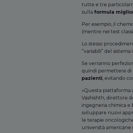
tutte e tre particolar
sulla
formula miglio
Per esempio, il chemio
(mentre nei test classi
Lo stesso procediment
“variabili” del sistema
Se verranno perfezion
quindi permettere di 
pazienti
, evitando co
«Questa piattaforma av
Vashishth, direttore d
ingegneria chimica e 
sviluppare nuovi appr
le terapie oncologiche
università americane n