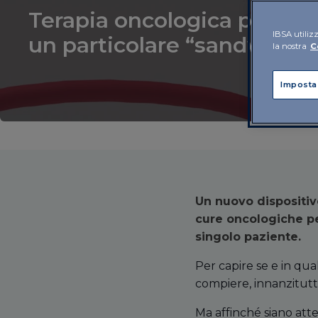
Terapia oncologica persona
IBSA utilizz
un particolare “sandwich”
la nostra
C
Imposta
Un nuovo dispositivo
cure oncologiche per
singolo paziente.
Per capire se e in qua
compiere, innanzitutto
Ma affinché siano attend