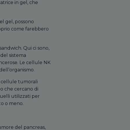
atrice in gel, che
el gel, possono
proprio come farebbero
sandwich. Qui ci sono,
 del sistema
ancerose. Le cellule NK
 dell’organismo.
e cellule tumorali
io che cercano di
lli utilizzati per
tto o meno.
tumore del pancreas,