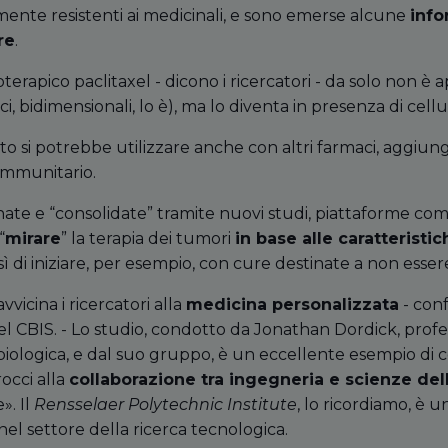
mente resistenti ai medicinali, e sono emerse alcune
info
re
.
terapico paclitaxel - dicono i ricercatori - da solo non è 
ci, bidimensionali, lo è), ma lo diventa in presenza di cell
o si potrebbe utilizzare anche con altri farmaci, aggiu
 immunitario.
ate e “consolidate” tramite nuovi studi, piattaforme c
“
mirare
” la terapia dei tumori
in base alle caratteristic
sì di iniziare, per esempio, con cure destinate a non essere
vicina i ricercatori alla
medicina personalizzata
- con
el CBIS. - Lo studio, condotto da Jonathan Dordick, profes
biologica, e dal suo gruppo, è un eccellente esempio di c
occi alla
collaborazione tra ingegneria e scienze dell
». Il
Rensselaer Polytechnic Institute
, lo ricordiamo, è u
el settore della ricerca tecnologica.