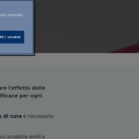
zioni, consulta
tti i cookie
e l’effetto delle
fficace per ogni
o di cure
è necessario
ù possibile simili a