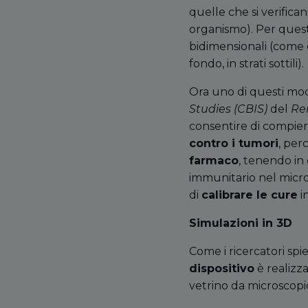
quelle che si verifican
organismo). Per ques
bidimensionali (come q
fondo, in strati sottili).
Ora uno di questi mode
Studies (CBIS)
del
Ren
consentire di compiere
contro i tumori
, per
farmaco
, tenendo in
immunitario nel microa
di
calibrare le cure
in
Simulazioni in 3D
Come i ricercatori spie
dispositivo
è realizza
vetrino da microscopi