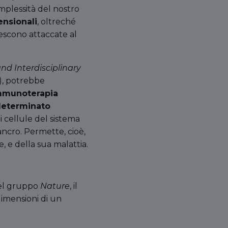
omplessità del nostro
ensionali
, oltreché
rescono attaccate al
nd Interdisciplinary
), potrebbe
mmunoterapia
 determinato
i cellule del sistema
ancro. Permette, cioè,
e, e della sua malattia.
del gruppo
Nature
, il
dimensioni di un