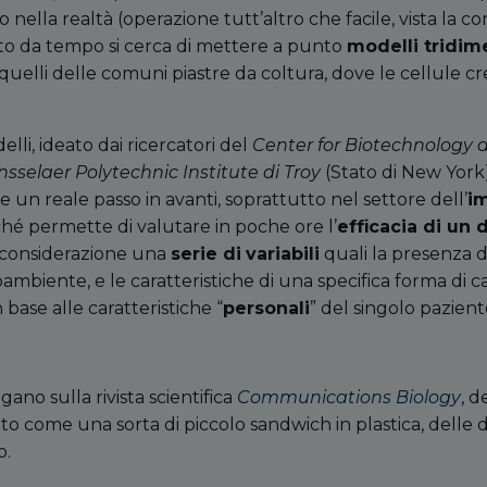
o nella realtà (operazione tutt’altro che facile, vista la c
to da tempo si cerca di mettere a punto
modelli tridim
uelli delle comuni piastre da coltura, dove le cellule c
lli, ideato dai ricercatori del
Center for Biotechnology a
sselaer Polytechnic Institute di Troy
(Stato di New York
 un reale passo in avanti, soprattutto nel settore dell’
i
ché permette di valutare in poche ore l’
efficacia di un
 considerazione una
serie di
variabili
quali la presenza d
mbiente, e le caratteristiche di una specifica forma di c
 base alle caratteristiche “
personali
” del singolo pazient
gano sulla rivista scientifica
Communications Biology
, 
to come una sorta di piccolo sandwich in plastica, delle 
o.