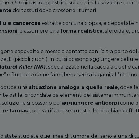
ono 330 minuscoli pilastrini, sui quali si fa scivolare una m
ente
dei tessuti dove crescono i tumori.
llule cancerose
estratte con una biopsia, e depositate n
ensioni
, e assumere una
forma realistica
, sferoidale, 
gono capovolte e messe a contatto con l’altra parte del 
etti (piccoli buchi), in cui si possono aggiungere cellule
atural Killer (NK),
specializzate nella caccia a quelle c
e” e fluiscono come farebbero, senza legami, all’interno
produce una
situazione analoga a quella reale
, dove l
te ostile, circondate da elementi del sistema immunitar
a soluzione si possono poi
aggiungere anticorpi
come que
pure
farmaci
, per verificare se questi ultimi abbiano effe
ono state studiate due linee di tumore del seno e una di 