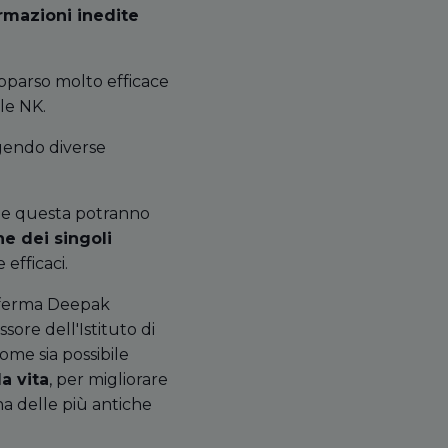
rmazioni inedite
apparso molto efficace
ule NK.
ngendo diverse
ome questa potranno
he dei singoli
 efficaci.
ferma Deepak
sore dell'Istituto di
ome sia possibile
a vita
, per migliorare
na delle più antiche