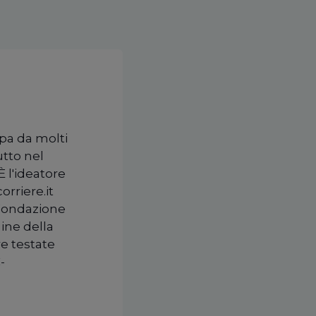
upa da molti
utto nel
È l'ideatore
orriere.it
 Fondazione
ine della
re testate
-