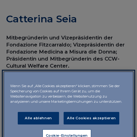
Catterina Seia
Mitbegründerin und Vizepräsidentin der
Fondazione Fitzcarraldo; Vizepräsidentin der
Fondazione Medicina a Misura die Donna;
Präsidentin und Mitbegründerin des CCW-
Cultural Welfare Center.
Lebenslauf
Wenn Sie auf „Alle Cookies akzeptieren“ klicken, stimmen Sie der
Speicherung von Cookies auf Ihrem Gerät zu, um die
Websitenavigation zu verbessern, die Websitenutzung zu
analysieren und unsere Marketingbemühungen zu unterstützen.
Mitbegründerin und Vizepräsidentin der
Fondazione Fitzcarraldo
seit 2013, einer
Alle ablehnen
Alle Cookies akzeptieren
führenden Forschungseinrichtung, welche
die kulturellen Konzepte öffentlicher
Einrichtungen, privater Organisationen
Cookie-Einstellungen