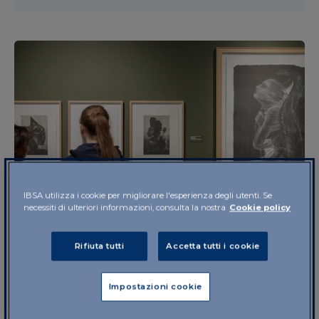
IBSA utilizza i cookie per migliorare l'esperienza degli utenti. Se
necessiti di ulteriori informazioni, consulta la nostra
Cookie policy
2025
Rifiuta tutti
Accetta tutti i cookie
Scienza e arte: stimolare la
creatività attraverso la scoperta
Impostazioni cookie
La terza edizione di Let’s Science! al