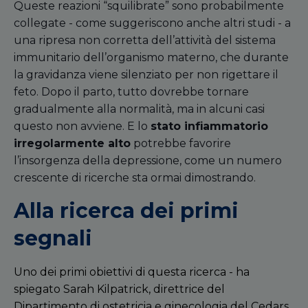
Queste reazioni
“
squilibrate
”
sono probabilmente
collegate - come suggeriscono anche altri studi - a
una ripresa non corretta dell
’
attivit
à
del sistema
immunitario dell
’
organismo materno, che durante
la gravidanza viene silenziato per non rigettare il
feto. Dopo il parto, tutto dovrebbe tornare
gradualmente alla normalit
à
, ma in alcuni casi
questo non avviene. E lo
stato infiammatorio
irregolarmente alto
potrebbe favorire
l’insorgenza della depressione, come un numero
crescente di ricerche sta ormai dimostrando.
Alla ricerca dei primi
segnali
Uno dei primi obiettivi di questa ricerca - ha
spiegato Sarah Kilpatrick, direttrice del
Dipartimento di ostetricia e ginecologia del
Cedars