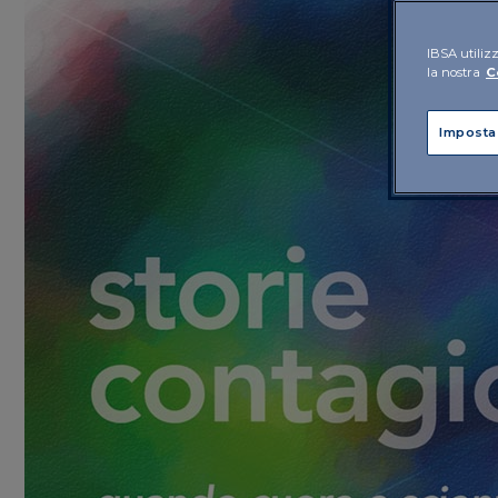
IBSA utilizz
la nostra
C
Imposta