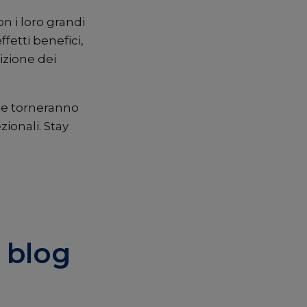
n i loro grandi
fetti benefici,
izione dei
rie torneranno
ionali. Stay
 blog