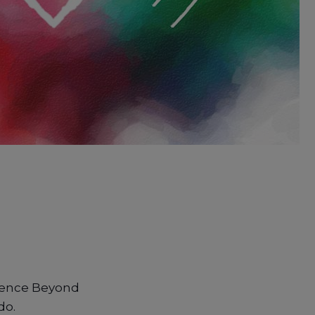
cience Beyond
do.