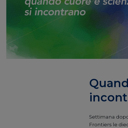
Quando
incon
Settimana dopo
Frontiers le die